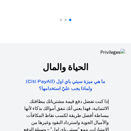
الحياة والمال
ما هي ميزة سيتي باي اول (Citi PayAll)
ولماذا يجب عليّ استخدامها؟
إذا كنت تفضل دفع قيمة مشترياتك ببطاقتك
الائتمانية، فهذا يعني أنك تنفق أموالك بذكاء لأنها
ببساطة أفضل طريقة لكسب نقاط المكافآت
والأميال الجوية واسترداد النقود وغيرها من
الامتيازات. ومع "سيتي باي اول" – وسيلة الدفع