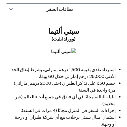
بطاقات السفر
(OPENS IN A NEW TAB)
سيتي ألتيما
(وورلد ايليت)
(opens in a new tab)
استرداد نقدي بقيمة 1,500 درهم إماراتي، بشرط إنفاق الحد
الأدنى 25,000 درهم إماراتي خلال 60 يومًا.
خصم 50٪ على تذاكر الطيران (حتى 2000 درهم إماراتي)
مرة واحدة في السنة.
الليلة الثالثة مجانًا في أي فندق في جميع أنحاء العالم (غير
محدود).
إجراءات السفر في المنزل مجانًا (4 مرات في السنة).
استبدل أميال سيتي برحلات مع أي شركة طيران أو درجة
أو وجهة.