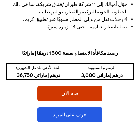
حوّل أميالك إلى 11 شركة طيران/فندق شريكة، بما في ذلك
الخطوط الجوية التركية والقطرية والبريطانية.
4 رحلات نقل من وإلى المطار سنويًا عبر تطبيق كريم.
صالة انتظار عالمية - حتى 14 زيارة سنويًا.
رصيد مكافأة الانضمام بقيمة 1500 درهمًا إماراتيًا
الرسوم السنوية:
الحد الأدنى للدخل الشهري:
درهم إماراتي 3,000
درهم إماراتي 36,750
(opens in a new tab)
قدم الآن
(opens in a new tab)
تعرف على المزيد