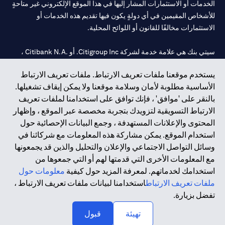
الخدمات أو الاستثمارات المشار إليها في هذا الموقع الإلكتروني غير متاحةٍ
للأشخاص المقيمين في أي دولةٍ يكون فيها تقديم هذه الخدمات أو
الاستثمارات مخالفًا للقانون أو اللوائح المحلية.
سيتي بنك هي علامة خدمة لشركة Citigroup Inc. أو .Citibank N.A ،
مستخدمة ومسجلة في جميع أنحاء العالم.
يستخدم موقعنا ملفات تعريف الارتباط. ملفات تعريف الارتباط
الأساسية مطلوبة لأمان وسلامة موقعنا ولا يمكن إيقاف تشغيلها.
سيتي بنك إن. إيه. الإمارات مسجل لدى مصرف الإمارات المركزي تحت
بالنقر على 'موافق' ، فإنك توافق على استخدامنا لملفات تعريف
أرقام التراخيص 202563 لفرع الوصل في دبي، 531989 لفرع مول
الارتباط التسويقية لتزويدك بتجربة مخصصة عبر الموقع ، وإظهار
الإمارات في دبي، و
CN-1002019
لفرع أبوظبي. هاتف: 4000 311 04.
المحتوى والإعلانات المستهدفة ، وجمع البيانات الإحصائية حول
فرع سيتي بنك إن إيه - الإمارات العربية المتحدة مرخص من مصرف
استخدام الموقع. يمكن مشاركة هذه المعلومات مع شركائنا في
الإمارات العربية المتحدة المركزي كفرع لبنك أجنبي.
وسائل التواصل الاجتماعي والإعلان والتحليل والذين قد يجمعونها
سيتي بنك إن إيه الإمارات العربية المتحدة مرخص من هيئة الأوراق المالية
مع المعلومات الأخرى التي قدمتها لهم أو التي جمعوها من
والسلع في الإمارات العربية المتحدة ("SCA") للقيام بالنشاط المالي لـ أ)
استخدامك لخدماتهم. لمعرفة المزيد حول كيفية
معلومات حول
الاستشارات المالية والتعريف والترويج بموجب ترخيص رقم
ملفات تعريف الارتباط
استخدامنا لبيانات ملفات تعريف الارتباط ،
20200000097 ب) وسيط تداول في الأسواق الدولية بموجب ترخيص
تفضل بزيارة.
رقم 20200000198 ج) إدارة المحافظ بموجب ترخيص رقم
20200000240 د) الحفظ بموجب ترخيص رقم 602003.
تهيئة
قبول
حقوق الطبع والنشر محفوظة ©2026 سيتي جروب انك.