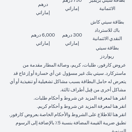
بطاقة سيتي بريمير
750 درهم
درهم
الائتمانية
إماراتي
إماراتي
بطاقة سيتي كاش
باك للاسترداد
300 درهم
6,000 درهم
النقدي الائتمانية
إماراتي
إماراتي
بطاقة سيتي
ريواردز
عروض كارفور، طلبات، كريم، وصالة المطار مقدمة من
ماستركارد. سيتي بنك غير مسؤول عن أي خسارة أو إزعاج قد
يتعرض له حامل البطاقة بسبب مشاكل تشغيلية أو تنفيذية أو أي
مشاكل أخرى من قِبل أطراف ثالثة.
(opens in a new tab)
انقر
هنا
لمعرفة المزيد عن شروط و أحكام طلبات.
(opens in a new tab)
انقر
هنا
لمعرفة المزيد عن شروط و أحكام كريم.
(opens in a new tab)
انقر
هنا
للاطلاع على الشروط والأحكام الخاصة بعروض كارفور.
تطبق ضريبة القيمة المضافة بنسبة 5٪ بالإضافة إلى الرسوم
السنوية.