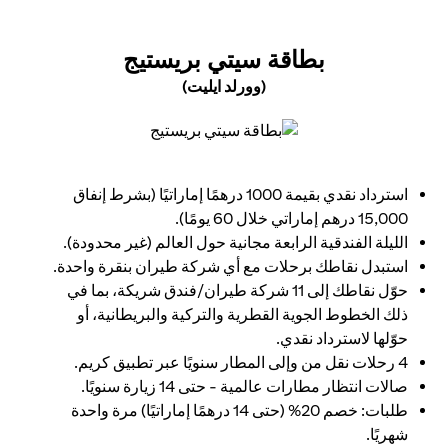
(OPENS IN A NEW TAB)
بطاقة سيتي بريستيج
(وورلد ايليت)
(opens in a new tab)
استرداد نقدي بقيمة 1000 درهمًا إماراتيًا (بشرط إنفاق
15,000 درهم إماراتي خلال 60 يومًا).
الليلة الفندقية الرابعة مجانية حول العالم (غير محدودة).
استبدل نقاطك برحلات مع أي شركة طيران بنقرة واحدة.
حوّل نقاطك إلى 11 شركة طيران/فندق شريكة، بما في
ذلك الخطوط الجوية القطرية والتركية والبريطانية، أو
حوّلها لاسترداد نقدي.
4 رحلات نقل من وإلى المطار سنويًا عبر تطبيق كريم.
صالات انتظار مطارات عالمية - حتى 14 زيارة سنويًا.
طلبات: خصم 20% (حتى 14 درهمًا إماراتيًا) مرة واحدة
شهريًا.