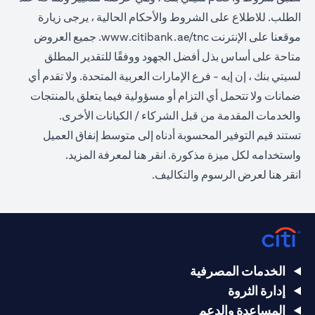
الطلب. للاطلاع على الشروط والأحكام الحالية ، يرجى زيارة
(opens in a new tab)
موقعنا على الإنترنت
www.citibank.ae/tnc
. جميع العروض
متاحة على أساس بذل أفضل الجهود ووفقًا للتقدير المطلق
لسيتي بنك ، إن إيه - فرع الإمارات العربية المتحدة. ولا تقدم أي
ضمانات ولا تتحمل أي التزام أو مسؤولية فيما يتعلق بالمنتجات
والخدمات المقدمة من قبل الشركاء / الكيانات الأخرى.
تستند قيم التوفير المحسوبة أدناه إلى متوسط إنفاق العميل
(opens in a new tab)
واستخدامه لكل ميزة مذكورة.
انقر هنا
لمعرفة المزيد.
(opens in a new tab)
انقر
هنا
لعرض الرسوم والتكاليف.
الخدمات المصرفية
إدارة الثروة
المساعدة والدعم