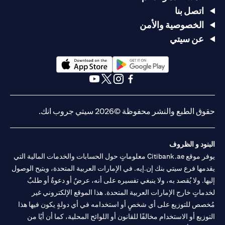
اتصل بنا
الخصوصية والأمن
عن سيتي
(opens in a new tab)
(opens in a new tab)
(opens in a new tab)
(opens in a new tab)
(opens in a new tab)
(opens in a new tab)
حقوق الطبع والنشر محفوظة ©2026 سيتي جروب انك.
البنود و الظروف
يوفر موقع Citibank.ae معلوماتٍ حول الحسابات والخدمات المالية التي
يقدمها فرع سيتي بنك إن.إيه. في الإمارات العربية المتحدة، ويتيح الوصول
إليها. ولا يُقصد به، ولا ينبغي تفسيره على أنه، عرضٌ أو دعوةٌ أو طلبٌ
لخدماتٍ خارج الإمارات العربية المتحدة. هذا الموقع الإلكتروني غير
مُخصص للتوزيع على أي شخصٍ أو استخدامه في أي دولةٍ يكون فيها هذا
التوزيع أو الاستخدام مخالفًا للقانون أو اللوائح المحلية، كما أن أيًا من