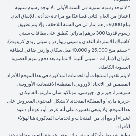
* لا توجد رسوم سنوية في السنة الأولى ؛ لا توجد رسوم سنوية
اعتبارًا من العام الثاني فصاعدًا مع مراعاة حد أدنى للإنفاق الذي
يبلغ 9,000 درهم إماراتي في السنة اللاحقة ، وإلا يتم تطبيق
رسوم قدرها 300 درهم إماراتي (يُطبق على بطاقات سيتي
كاشباك للاسترداد النقدي و سيتي ريواردز و سيتي ريدي كريديت).
* سيتم منح 25,000 و 10,000 ميل سكاي واردز إضافي لبطاقة
طيران الإمارات - سيتي ألتيما الائتمانية بعد دفع رسوم العضوية
السنوية الكاملة.
لا يتم تقديم المنتجات أو الخدمات المذكورة في هذا الموقع للأفراد
المقيمين في الاتحاد الأوروبي، المنطقة الاقتصادية الأوروبية،
سويسرا، جيرنزي، جيرسي، موناكو، سان مارينو، الفاتيكان،
جزيرة مان، أو المملكة المتحدة. لا يشكل المحتوى المعروض على
هذا الموقع، ولا ينبغي تفسيره على أنه عرض أو دعوة أو دعوة
لشراء أو بيع أي من المنتجات والخدمات المذكورة هنا لهؤلاء
الأفراد.
تطبق شروط وأحكام سيتي بنك ، وهي عرضة للتغيير ومتاحة عند