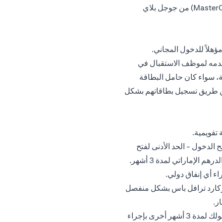
قم بتنزيل تطبيق "ماستركارد ترافيل باس" (MasterCard Travel Pass) من جوجل بلاي
مؤهلاً للدخول المجاني.
وقدمه لموظف الاستقبال في
، سواء كان حامل البطاقة
(عن طريق تسجيل بطاقاتهم بشكل
ح الدخول - الحد الأدنى لفتح
 الإماراتي لمدة 3 أشهر.
اء أي إنفاق دولي.
تركارد ترافل باس بشكل منفصل
ر.
إذا تم إيقاف دخولك إلى صالة المطار مؤقتًا، يمكنك استعادة دخولك لمدة 3 أشهر أخرى بإجراء