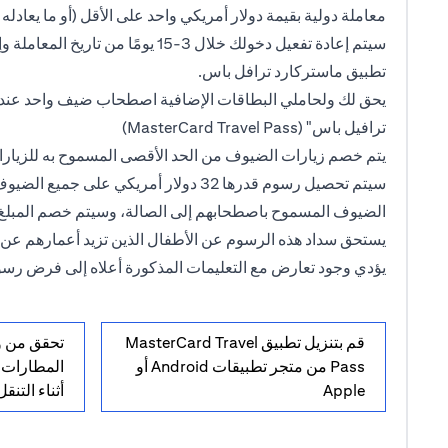
معاملة دولية بقيمة دولار أمريكي واحد على الأقل (أو ما يعادله ب
سيتم إعادة تفعيل دخولك خلال 3-15 يومًا 
تطبيق ماستركارد ترافل باس.
يحق لك ولحاملي البطاقات الإضافية اصطحاب ضيف واحد عند 
ترافيل باس" (MasterCard Travel Pass)
يتم خصم زيارات الضيوف من الحد الأقصى المسموح به للزيارات
سيتم تحصيل رسوم قدرها 32 دولار أمريكي على 
الضيوف المسموح باصطحابهم إلى الصالة، وسيتم خصم المبلغ
يستحق سداد هذه الرسوم عن الأطفال الذين تزيد أعمارهم عن 
يؤدي وجود تعارض مع التعليمات المذكورة أعلاه إلى فرض رسومٍ
قم بتنزيل تطبيق MasterCard Travel
تحقق من و
Pass من متجر تطبيقات Android أو
المطارات 
Apple
أثناء التنقل