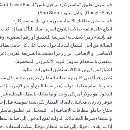
(Google Play) أو آبل ستور (App Store)
قم بتسجيل بطاقتك الائتمانية من سيتي بنك ماستركارد
اطلع على قائمة صالات اللاونج القريبة منك للتأكد مما إذا كنت 
قم بإنشاء رمز الاستجابة السريعة للتطبيق أو رقم العضوية، 
الصالة من أجل السماح لك بالدخول. يجب على كل حامل بطاقة
الأساسي أو الإضافي، إبراز رمز الاستجابة السريعة الفردي 
منفصل باستخدام عناوين البريد الإلكتروني الشخصية).
اعتبارًا من 1 يونيو 2025، ستُطبق التغييرات التالية:
يُطبق حد أقصى 14 زيارة لصالة المطار/عروض طعام لكل سنة تقويمية.
يشترط إتمام معاملة دولية (عبر نقاط البيع أو عبر الإنترنت) لفت
الدخول هو دولار أمريكي واحد أو ما يعادله بالعملة المحلية غير الدرهم
تتوفر زيارتان مجانيتان لصالة المطار لكل سنة تقويمية قبل إجر
يحتاج حاملو البطاقات الإضافية إلى التسجيل في تطبيق ماس
واستيفاء شرط المعاملات الدولية لفتح الدخول إلى صالة المطا