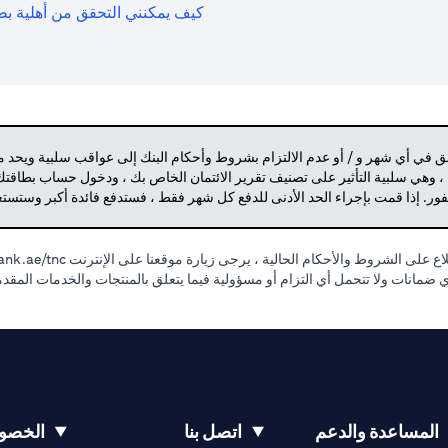
كيف يمكنني التحقق من أهلية بطا
حق في أي شهر و / أو عدم الالتزام بشروط وأحكام البنك إلى عواقب سلبية ويحد 
 ، وهي سلبية التأثير على تصنيف تقرير الائتمان الخاص بك ، ودخول حساب بطاقتك
لفور. إذا قمت بإجراء الحد الأدنى للدفع كل شهر فقط ، فستدفع فائدة أكبر وستس
 على الشروط والأحكام الحالية ، يرجى زيارة موقعنا على الإنترنت
nk.ae/tnc.
 أي ضمانات ولا تتحمل أي التزام أو مسؤولية فيما يتعلق بالمنتجات والخدمات المقد
المساعدة والدعم
اتصل بنا
الخصوص