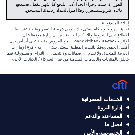
الفور. إذا قمت بإجراء الحد الأدنى للدفع كل شهر فقط ، فستدفع
فائدة أكبر وستستغرق وقتًا أطول لسداد رصيدك المستحق.
إخلاء المسؤولية
تطبق شروط وأحكام سيتي بنك ، وهي عرضة للتغيير ومتاحة عند الطلب.
للاطلاع على الشروط والأحكام الحالية ، يرجى زيارة موقعنا على
الإنترنت
www.citibank.ae/tnc.
جميع العروض متاحة على أساس بذل
أفضل الجهود ووفقًا للتقدير المطلق لسيتي بنك ، إن إيه - فرع الإمارات
العربية المتحدة. ولا تقدم أي ضمانات ولا تتحمل أي التزام أو مسؤولية فيما
يتعلق بالمنتجات والخدمات المقدمة من قبل الشركاء / الكيانات الأخرى.
الخدمات المصرفية
إدارة الثروة
المساعدة والدعم
اتصل بنا
الخصوصية والأمن