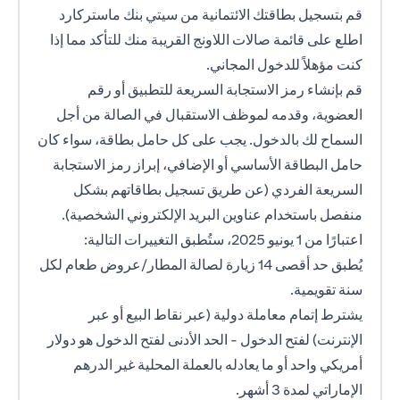
قم بتسجيل بطاقتك الائتمانية من سيتي بنك ماستركارد
اطلع على قائمة صالات اللاونج القريبة منك للتأكد مما إذا
كنت مؤهلاً للدخول المجاني.
قم بإنشاء رمز الاستجابة السريعة للتطبيق أو رقم
العضوية، وقدمه لموظف الاستقبال في الصالة من أجل
السماح لك بالدخول. يجب على كل حامل بطاقة، سواء كان
حامل البطاقة الأساسي أو الإضافي، إبراز رمز الاستجابة
السريعة الفردي (عن طريق تسجيل بطاقاتهم بشكل
منفصل باستخدام عناوين البريد الإلكتروني الشخصية).
اعتبارًا من 1 يونيو 2025، ستُطبق التغييرات التالية:
يُطبق حد أقصى 14 زيارة لصالة المطار/عروض طعام لكل
سنة تقويمية.
يشترط إتمام معاملة دولية (عبر نقاط البيع أو عبر
الإنترنت) لفتح الدخول - الحد الأدنى لفتح الدخول هو دولار
أمريكي واحد أو ما يعادله بالعملة المحلية غير الدرهم
الإماراتي لمدة 3 أشهر.