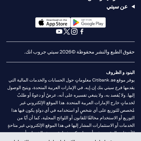
عن سيتي
(opens in a new tab)
(opens in a new tab)
(opens in a new tab)
(opens in a new tab)
(opens in a new tab)
(opens in a new tab)
حقوق الطبع والنشر محفوظة ©2026 سيتي جروب انك.
البنود و الظروف
يوفر موقع Citibank.ae معلوماتٍ حول الحسابات والخدمات المالية التي
يقدمها فرع سيتي بنك إن.إيه. في الإمارات العربية المتحدة، ويتيح الوصول
إليها. ولا يُقصد به، ولا ينبغي تفسيره على أنه، عرضٌ أو دعوةٌ أو طلبٌ
لخدماتٍ خارج الإمارات العربية المتحدة. هذا الموقع الإلكتروني غير
مُخصص للتوزيع على أي شخصٍ أو استخدامه في أي دولةٍ يكون فيها هذا
التوزيع أو الاستخدام مخالفًا للقانون أو اللوائح المحلية، كما أن أيًا من
الخدمات أو الاستثمارات المشار إليها في هذا الموقع الإلكتروني غير متاحةٍ
للأشخاص المقيمين في أي دولةٍ يكون فيها تقديم هذه الخدمات أو
الاستثمارات مخالفًا للقانون أو اللوائح المحلية.