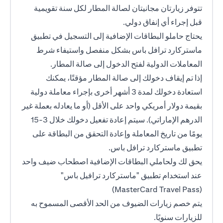
تتوفر زيارتان مجانيتان لصالة المطار لكل سنة تقويمية
قبل إجراء أي إنفاق دولي.
يحتاج حاملو البطاقات الإضافية إلى التسجيل في تطبيق
ماستركارد ترافل باس بشكل منفصل واستيفاء شرط
المعاملات الدولية لفتح الدخول إلى صالة المطار.
إذا تم إيقاف دخولك إلى صالة المطار مؤقتًا، يمكنك
استعادة دخولك لمدة 3 أشهر أخرى بإجراء معاملة دولية
بقيمة دولار أمريكي واحد على الأقل (أو ما يعادله بعملة غير
الدرهم الإماراتي). سيتم إعادة تفعيل دخولك خلال 3-15
يومًا من تاريخ المعاملة وإعادة التحقق من البطاقة على
تطبيق ماستركارد ترافل باس.
يحق لك ولحاملي البطاقات الإضافية اصطحاب ضيف واحد
عند استخدام تطبيق "ماستركارد ترافيل باس"
(MasterCard Travel Pass)
يتم خصم زيارات الضيوف من الحد الأقصى المسموح به
للزيارات سنويًا.