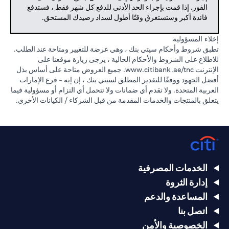
الفور. إذا قمت بإجراء الحد الأدنى للدفع كل شهر فقط ، فستدفع
فائدة أكبر وستستغرق وقتًا أطول لسداد رصيدك المستحق.
إخلاء المسؤولية
تطبق شروط وأحكام سيتي بنك ، وهي عرضة للتغيير ومتاحة عند الطلب.
للاطلاع على الشروط والأحكام الحالية ، يرجى زيارة موقعنا على
الإنترنت
www.citibank.ae/tnc.
جميع العروض متاحة على أساس بذل
أفضل الجهود ووفقًا للتقدير المطلق لسيتي بنك ، إن إيه - فرع الإمارات
العربية المتحدة. ولا تقدم أي ضمانات ولا تتحمل أي التزام أو مسؤولية فيما
يتعلق بالمنتجات والخدمات المقدمة من قبل الشركاء / الكيانات الأخرى.
الخدمات المصرفية
إدارة الثروة
المساعدة والدعم
اتصل بنا
الخصوصية والأمن