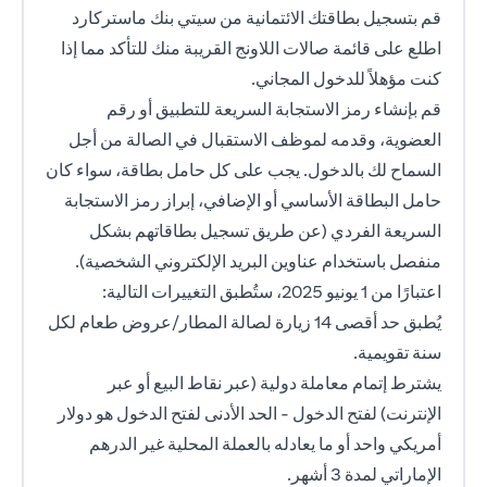
قم بتسجيل بطاقتك الائتمانية من سيتي بنك ماستركارد
اطلع على قائمة صالات اللاونج القريبة منك للتأكد مما إذا
كنت مؤهلاً للدخول المجاني.
قم بإنشاء رمز الاستجابة السريعة للتطبيق أو رقم
العضوية، وقدمه لموظف الاستقبال في الصالة من أجل
السماح لك بالدخول. يجب على كل حامل بطاقة، سواء كان
حامل البطاقة الأساسي أو الإضافي، إبراز رمز الاستجابة
السريعة الفردي (عن طريق تسجيل بطاقاتهم بشكل
منفصل باستخدام عناوين البريد الإلكتروني الشخصية).
اعتبارًا من 1 يونيو 2025، ستُطبق التغييرات التالية:
يُطبق حد أقصى 14 زيارة لصالة المطار/عروض طعام لكل
سنة تقويمية.
يشترط إتمام معاملة دولية (عبر نقاط البيع أو عبر
الإنترنت) لفتح الدخول - الحد الأدنى لفتح الدخول هو دولار
أمريكي واحد أو ما يعادله بالعملة المحلية غير الدرهم
الإماراتي لمدة 3 أشهر.