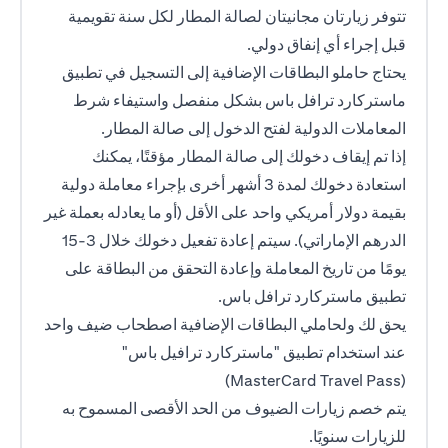
تتوفر زيارتان مجانيتان لصالة المطار لكل سنة تقويمية
قبل إجراء أي إنفاق دولي.
يحتاج حاملو البطاقات الإضافية إلى التسجيل في تطبيق
ماستركارد ترافل باس بشكل منفصل واستيفاء شرط
المعاملات الدولية لفتح الدخول إلى صالة المطار.
إذا تم إيقاف دخولك إلى صالة المطار مؤقتًا، يمكنك
استعادة دخولك لمدة 3 أشهر أخرى بإجراء معاملة دولية
بقيمة دولار أمريكي واحد على الأقل (أو ما يعادله بعملة غير
الدرهم الإماراتي). سيتم إعادة تفعيل دخولك خلال 3-15
يومًا من تاريخ المعاملة وإعادة التحقق من البطاقة على
تطبيق ماستركارد ترافل باس.
يحق لك ولحاملي البطاقات الإضافية اصطحاب ضيف واحد
عند استخدام تطبيق "ماستركارد ترافيل باس"
(MasterCard Travel Pass)
يتم خصم زيارات الضيوف من الحد الأقصى المسموح به
للزيارات سنويًا.