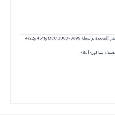
معدّل تحويل أميال برنامج "سافِر بأميال سيتي" ينطبق على نفقات شركات الطيران، والإقامة المرتبطة والجولات/رسوم وكالات السفر (المحددة بواسطة MCC 3000-3999 و4511 و4722
ملاء المذكورة أعلاه.