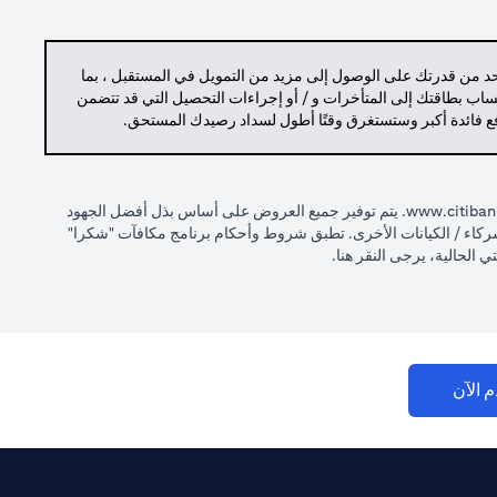
حد من قدرتك على الوصول إلى مزيد من التمويل في المستقبل ، بما
حساب بطاقتك إلى المتأخرات و / أو إجراءات التحصيل التي قد تتضمن
دفع فائدة أكبر وستستغرق وقتًا أطول لسداد رصيدك المستحق.
(opens in a new tab)
www.citiban
. يتم توفير جميع العروض على أساس بذل أفضل الجهود
 الشركاء / الكيانات الأخرى. تطبق شروط وأحكام برنامج مكافآت "شكرا"
(opens in a new tab)
 الحالية، يرجى النقر
هنا
.
(opens in a new tab)
م الآن