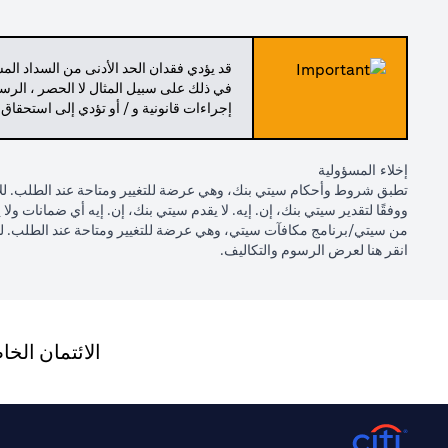
قد يؤدي فقدان الحد الأدنى من السداد ال
في ذلك على سبيل المثال لا الحصر ، الرسو
إجراءات قانونية و / أو تؤدي إلى استحقاق
إخلاء المسؤولية
تطبق شروط وأحكام سيتي بنك، وهي عرضة للتغيير ومتاحة عند الطلب. للاط
ووفقًا لتقدير سيتي بنك، إن. إيه. لا يقدم سيتي بنك، إن. إيه أي ضمانات 
من سيتي/برنامج مكافآت سيتي، وهي عرضة للتغيير ومتاحة عند الطلب. ل
(opens in a new tab)
انقر
هنا لعرض الرسوم والتكاليف.
الائتمان الخ