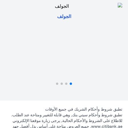
opens in a new tab
الجولف
تطبق شروط وأحكام الشريك في جميع الأوقات
تطبق شروط وأحكام سيتي بنك, وهي قابلة للتغيير ومتاحة عند الطلب.
للاطلاع على الشروط والأحكام الحالية, يرجى زيارة موقعنا الإلكتروني
opens in a new tab
www.citibank.ae
. جميع العروض متاحة على أساس بذل أفضل جهد