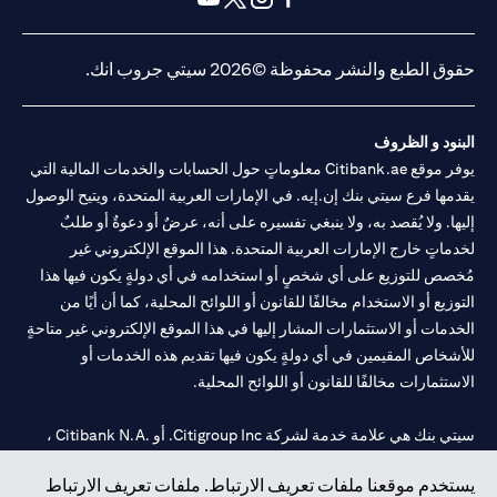
opens in a new tab
opens in a new tab
opens in a new tab
opens in a new tab
حقوق الطبع والنشر محفوظة ©2026 سيتي جروب انك.
البنود و الظروف
يوفر موقع Citibank.ae معلوماتٍ حول الحسابات والخدمات المالية التي
يقدمها فرع سيتي بنك إن.إيه. في الإمارات العربية المتحدة، ويتيح الوصول
إليها. ولا يُقصد به، ولا ينبغي تفسيره على أنه، عرضٌ أو دعوةٌ أو طلبٌ
لخدماتٍ خارج الإمارات العربية المتحدة. هذا الموقع الإلكتروني غير
مُخصص للتوزيع على أي شخصٍ أو استخدامه في أي دولةٍ يكون فيها هذا
التوزيع أو الاستخدام مخالفًا للقانون أو اللوائح المحلية، كما أن أيًا من
الخدمات أو الاستثمارات المشار إليها في هذا الموقع الإلكتروني غير متاحةٍ
للأشخاص المقيمين في أي دولةٍ يكون فيها تقديم هذه الخدمات أو
الاستثمارات مخالفًا للقانون أو اللوائح المحلية.
سيتي بنك هي علامة خدمة لشركة Citigroup Inc. أو .Citibank N.A ،
مستخدمة ومسجلة في جميع أنحاء العالم.
يستخدم موقعنا ملفات تعريف الارتباط. ملفات تعريف الارتباط