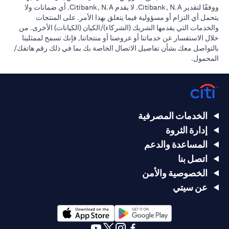
ووفقًا لتقدير Citibank, N.A. لا يقدم Citibank, N.A. أي ضمانات ولا
يتحمل أي التزام أو مسؤولية فيما يتعلق بهذا الأمر. على المنتجات
والخدمات التي يقدمها الشريك (الشركاء)/الكيان (الكيانات) الأخرى. من
خلال الاستفسار عن خدماتنا أو عروضنا أو منتجاتنا, فإنك تسمح لممثلينا
بالتواصل معك بشأن تفاصيل الاتصال الخاصة بك بما في ذلك رقم هاتفك/
المحمول.
الخدمات المصرفية
إدارة الثروة
المساعدة والدعم
اتصل بنا
الخصوصية والأمن
عن سيتي
opens in a new tab
opens in a new tab