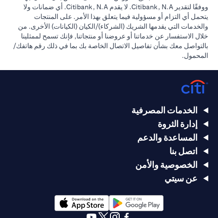
ووفقًا لتقدير Citibank, N.A. لا يقدم Citibank, N.A. أي ضمانات ولا
يتحمل أي التزام أو مسؤولية فيما يتعلق بهذا الأمر. على المنتجات
والخدمات التي يقدمها الشريك (الشركاء)/الكيان (الكيانات) الأخرى. من
خلال الاستفسار عن خدماتنا أو عروضنا أو منتجاتنا, فإنك تسمح لممثلينا
بالتواصل معك بشأن تفاصيل الاتصال الخاصة بك بما في ذلك رقم هاتفك/
المحمول.
الخدمات المصرفية
إدارة الثروة
المساعدة والدعم
اتصل بنا
الخصوصية والأمن
عن سيتي
opens in a new tab
opens in a new tab