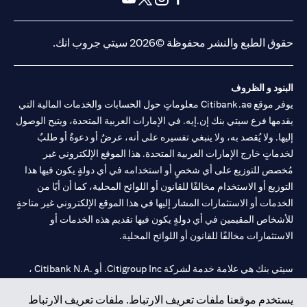
opens in a new tab
opens in a new tab
opens in a new tab
opens in a new tab
حقوق الطبع والنشر محفوظة ©2026 سيتي جروب انك.
البنود و الظروف
يوفر موقع Citibank.ae معلوماتٍ حول الحسابات والخدمات المالية التي
يقدمها فرع سيتي بنك إن.إيه. في الإمارات العربية المتحدة، ويتيح الوصول
إليها. ولا يُقصد به، ولا ينبغي تفسيره على أنه، عرضٌ أو دعوةٌ أو طلبٌ
لخدماتٍ خارج الإمارات العربية المتحدة. هذا الموقع الإلكتروني غير
مُخصص للتوزيع على أي شخصٍ أو استخدامه في أي دولةٍ يكون فيها هذا
التوزيع أو الاستخدام مخالفًا للقانون أو اللوائح المحلية، كما أن أيًا من
الخدمات أو الاستثمارات المشار إليها في هذا الموقع الإلكتروني غير متاحةٍ
للأشخاص المقيمين في أي دولةٍ يكون فيها تقديم هذه الخدمات أو
الاستثمارات مخالفًا للقانون أو اللوائح المحلية.
سيتي بنك هي علامة خدمة لشركة Citigroup Inc. أو .Citibank N.A ،
مستخدمة ومسجلة في جميع أنحاء العالم.
يستخدم موقعنا ملفات تعريف الارتباط. ملفات تعريف الارتباط