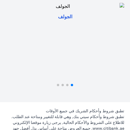
opens in a new tab
الجولف
تطبق شروط وأحكام الشريك في جميع الأوقات
تطبق شروط وأحكام سيتي بنك, وهي قابلة للتغيير ومتاحة عند الطلب.
للاطلاع على الشروط والأحكام الحالية, يرجى زيارة موقعنا الإلكتروني
opens in a new tab
www.citibank.ae
. جميع العروض متاحة على أساس بذل أفضل جهد