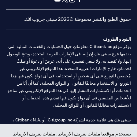
opens in a new tab
opens in a new tab
opens in a new tab
opens in a new tab
حقوق الطبع والنشر محفوظة ©2026 سيتي جروب انك.
البنود و الظروف
يوفر موقع Citibank.ae معلوماتٍ حول الحسابات والخدمات المالية التي
يقدمها فرع سيتي بنك إن.إيه. في الإمارات العربية المتحدة، ويتيح الوصول
إليها. ولا يُقصد به، ولا ينبغي تفسيره على أنه، عرضٌ أو دعوةٌ أو طلبٌ
لخدماتٍ خارج الإمارات العربية المتحدة. هذا الموقع الإلكتروني غير
مُخصص للتوزيع على أي شخصٍ أو استخدامه في أي دولةٍ يكون فيها هذا
التوزيع أو الاستخدام مخالفًا للقانون أو اللوائح المحلية، كما أن أيًا من
الخدمات أو الاستثمارات المشار إليها في هذا الموقع الإلكتروني غير متاحةٍ
للأشخاص المقيمين في أي دولةٍ يكون فيها تقديم هذه الخدمات أو
الاستثمارات مخالفًا للقانون أو اللوائح المحلية.
سيتي بنك هي علامة خدمة لشركة Citigroup Inc. أو .Citibank N.A ،
مستخدمة ومسجلة في جميع أنحاء العالم.
يستخدم موقعنا ملفات تعريف الارتباط. ملفات تعريف الارتباط