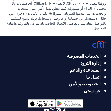
ووفقًا لتقدير Citibank, N.A. لا يقدم Citibank, N.A. أي ضمانات ولا
يتحمل أي التزام أو مسؤولية فيما يتعلق بهذا الأمر. على المنتجات
والخدمات التي يقدمها الشريك (الشركاء)/الكيان (الكيانات) الأخرى. من
خلال الاستفسار عن خدماتنا أو عروضنا أو منتجاتنا, فإنك تسمح لممثلينا
بالتواصل معك بشأن تفاصيل الاتصال الخاصة بك بما في ذلك رقم هاتفك/
المحمول.
الخدمات المصرفية
إدارة الثروة
المساعدة والدعم
اتصل بنا
الخصوصية والأمن
عن سيتي
opens in a new tab
opens in a new tab