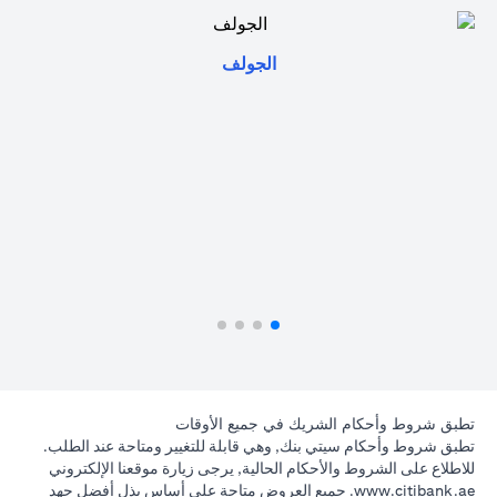
opens in a new tab
الجولف
تطبق شروط وأحكام الشريك في جميع الأوقات
تطبق شروط وأحكام سيتي بنك, وهي قابلة للتغيير ومتاحة عند الطلب.
للاطلاع على الشروط والأحكام الحالية, يرجى زيارة موقعنا الإلكتروني
opens in a new tab
www.citibank.ae
. جميع العروض متاحة على أساس بذل أفضل جهد