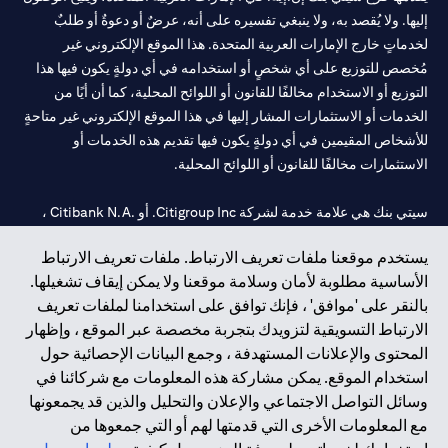
إليها. ولا يُقصد به، ولا ينبغي تفسيره على أنه، عرضٌ أو دعوةٌ أو طلبٌ
لخدماتٍ خارج الإمارات العربية المتحدة. هذا الموقع الإلكتروني غير
مُخصص للتوزيع على أي شخصٍ أو استخدامه في أي دولةٍ يكون فيها هذا
التوزيع أو الاستخدام مخالفًا للقانون أو اللوائح المحلية، كما أن أيًا من
الخدمات أو الاستثمارات المشار إليها في هذا الموقع الإلكتروني غير متاحةٍ
للأشخاص المقيمين في أي دولةٍ يكون فيها تقديم هذه الخدمات أو
الاستثمارات مخالفًا للقانون أو اللوائح المحلية.
سيتي بنك هي علامة خدمة لشركة Citigroup Inc. أو .Citibank N.A ،
مستخدمة ومسجلة في جميع أنحاء العالم.
يستخدم موقعنا ملفات تعريف الارتباط. ملفات تعريف الارتباط
الأساسية مطلوبة لأمان وسلامة موقعنا ولا يمكن إيقاف تشغيلها.
سيتي بنك إن. إيه. الإمارات مسجل لدى مصرف الإمارات المركزي تحت
بالنقر على 'موافق' ، فإنك توافق على استخدامنا لملفات تعريف
أرقام التراخيص 202563 لفرع الوصل في دبي، 531989 لفرع مول
الارتباط التسويقية لتزويدك بتجربة مخصصة عبر الموقع ، وإظهار
الإمارات في دبي، و
CN-1002019
لفرع أبوظبي. هاتف: 4000 311 04.
المحتوى والإعلانات المستهدفة ، وجمع البيانات الإحصائية حول
فرع سيتي بنك إن إيه - الإمارات العربية المتحدة مرخص من مصرف
استخدام الموقع. يمكن مشاركة هذه المعلومات مع شركائنا في
الإمارات العربية المتحدة المركزي كفرع لبنك أجنبي.
وسائل التواصل الاجتماعي والإعلان والتحليل والذين قد يجمعونها
سيتي بنك إن إيه الإمارات العربية المتحدة مرخص من هيئة الأوراق المالية
مع المعلومات الأخرى التي قدمتها لهم أو التي جمعوها من
والسلع في الإمارات العربية المتحدة ("SCA") للقيام بالنشاط المالي لـ أ)