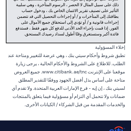
ذلك على سبيل المثال لا الحصر ، الرسوم المتأخرة ، وهي سلبية
التأثير على تصنيف تقرير الائتمان الخاص بك ، ودخول حساب
بطاقتك إلى المتأخرات و / أو إجراءات التحصيل التي قد تتضمن
إجراءات قانونية و / أو تؤدي إلى استحقاق جميع الأموال على
الفور. إذا قمت بإجراء الحد الأدنى للدفع كل شهر فقط ، فستدفع
فائدة أكبر وستستغرق وقتًا أطول لسداد رصيدك المستحق.
إخلاء المسؤولية
تطبق شروط وأحكام سيتي بنك ، وهي عرضة للتغيير ومتاحة عند
الطلب. للاطلاع على الشروط والأحكام الحالية ، يرجى زيارة
موقعنا على الإنترنت
www.citibank.ae/tnc.
جميع العروض
متاحة على أساس بذل أفضل الجهود ووفقًا للتقدير المطلق
لسيتي بنك ، إن إيه - فرع الإمارات العربية المتحدة. ولا تقدم أي
ضمانات ولا تتحمل أي التزام أو مسؤولية فيما يتعلق بالمنتجات
والخدمات المقدمة من قبل الشركاء / الكيانات الأخرى.