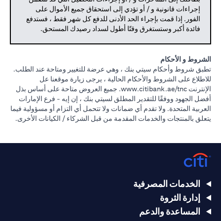
إجراءات قانونية و / أو تؤدي إلى استحقاق جميع الأموال على
الفور. إذا قمت بإجراء الحد الأدنى للدفع كل شهر فقط ، فستدفع
فائدة أكبر وستستغرق وقتًا أطول لسداد رصيدك المستحق.
الشروط و الأحكام
تطبق شروط وأحكام سيتي بنك ، وهي عرضة للتغيير ومتاحة عند الطلب.
للاطلاع على الشروط والأحكام الحالية ، يرجى زيارة موقعنا عل
(opens in a new tab)
الإنترنت
www.citibank.ae/tnc.
جميع العروض متاحة على أساس بذل
أفضل الجهود ووفقًا للتقدير المطلق لسيتي بنك ، إن إيه - فرع الإمارات
العربية المتحدة. ولا تقدم أي ضمانات ولا تتحمل أي التزام أو مسؤولية فيما
يتعلق بالمنتجات والخدمات المقدمة من قبل الشركاء / الكيانات الأخرى.
الخدمات المصرفية
إدارة الثروة
المساعدة والدعم