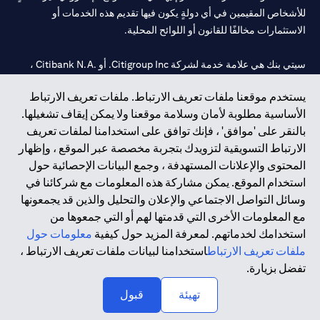
للأشخاص المقيمين في أي دولةٍ يكون فيها تقديم هذه الخدمات أو
الاستثمارات مخالفًا للقانون أو اللوائح المحلية.
سيتي بنك هي علامة خدمة لشركة Citigroup Inc. أو .Citibank N.A ،
مستخدمة ومسجلة في جميع أنحاء العالم.
يستخدم موقعنا ملفات تعريف الارتباط. ملفات تعريف الارتباط
الأساسية مطلوبة لأمان وسلامة موقعنا ولا يمكن إيقاف تشغيلها.
سيتي بنك إن. إيه. الإمارات مسجل لدى مصرف الإمارات المركزي تحت
بالنقر على 'موافق' ، فإنك توافق على استخدامنا لملفات تعريف
أرقام التراخيص 202563 لفرع الوصل في دبي، 531989 لفرع مول
الارتباط التسويقية لتزويدك بتجربة مخصصة عبر الموقع ، وإظهار
الإمارات في دبي، و
CN-1002019
لفرع أبوظبي. هاتف: 4000 311 04.
المحتوى والإعلانات المستهدفة ، وجمع البيانات الإحصائية حول
فرع سيتي بنك إن إيه - الإمارات العربية المتحدة مرخص من مصرف
استخدام الموقع. يمكن مشاركة هذه المعلومات مع شركائنا في
الإمارات العربية المتحدة المركزي كفرع لبنك أجنبي.
وسائل التواصل الاجتماعي والإعلان والتحليل والذين قد يجمعونها
سيتي بنك إن إيه الإمارات العربية المتحدة مرخص من هيئة الأوراق المالية
مع المعلومات الأخرى التي قدمتها لهم أو التي جمعوها من
والسلع في الإمارات العربية المتحدة ("SCA") للقيام بالنشاط المالي لـ أ)
استخدامك لخدماتهم. لمعرفة المزيد حول كيفية
معلومات حول
الاستشارات المالية والتعريف والترويج بموجب ترخيص رقم
ملفات تعريف الارتباط
استخدامنا لبيانات ملفات تعريف الارتباط ،
20200000097 ب) وسيط تداول في الأسواق الدولية بموجب ترخيص
تفضل بزيارة.
رقم 20200000198 ج) إدارة المحافظ بموجب ترخيص رقم
20200000240 د) الحفظ بموجب ترخيص رقم 602003.
تهيئة
قبول
حقوق الطبع والنشر محفوظة ©2026 سيتي جروب انك.