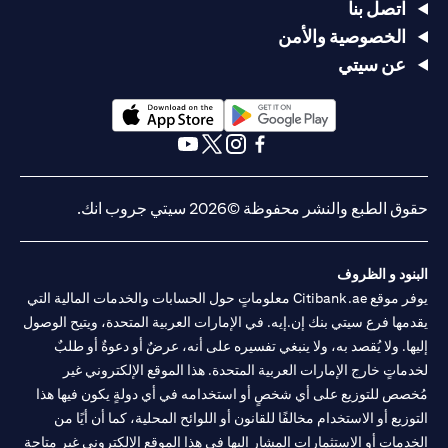
اتصل بنا
الخصوصية والأمن
عن سيتي
(opens in a new tab)
(opens in a new tab)
(opens in a new tab)
(opens in a new tab)
(opens in a new tab)
(opens in a new tab)
حقوق الطبع والنشر محفوظة ©2026 سيتي جروب انك.
البنود و الظروف
يوفر موقع Citibank.ae معلوماتٍ حول الحسابات والخدمات المالية التي
يقدمها فرع سيتي بنك إن.إيه. في الإمارات العربية المتحدة، ويتيح الوصول
إليها. ولا يُقصد به، ولا ينبغي تفسيره على أنه، عرضٌ أو دعوةٌ أو طلبٌ
لخدماتٍ خارج الإمارات العربية المتحدة. هذا الموقع الإلكتروني غير
مُخصص للتوزيع على أي شخصٍ أو استخدامه في أي دولةٍ يكون فيها هذا
التوزيع أو الاستخدام مخالفًا للقانون أو اللوائح المحلية، كما أن أيًا من
الخدمات أو الاستثمارات المشار إليها في هذا الموقع الإلكتروني غير متاحةٍ