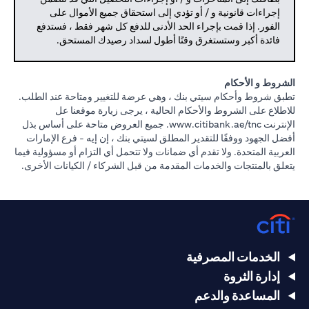
إجراءات قانونية و / أو تؤدي إلى استحقاق جميع الأموال على
الفور. إذا قمت بإجراء الحد الأدنى للدفع كل شهر فقط ، فستدفع
فائدة أكبر وستستغرق وقتًا أطول لسداد رصيدك المستحق.
الشروط و الأحكام
تطبق شروط وأحكام سيتي بنك ، وهي عرضة للتغيير ومتاحة عند الطلب.
للاطلاع على الشروط والأحكام الحالية ، يرجى زيارة موقعنا عل
opens in a new tab
الإنترنت
www.citibank.ae/tnc.
جميع العروض متاحة على أساس بذل
أفضل الجهود ووفقًا للتقدير المطلق لسيتي بنك ، إن إيه - فرع الإمارات
العربية المتحدة. ولا تقدم أي ضمانات ولا تتحمل أي التزام أو مسؤولية فيما
يتعلق بالمنتجات والخدمات المقدمة من قبل الشركاء / الكيانات الأخرى.
الخدمات المصرفية
إدارة الثروة
المساعدة والدعم