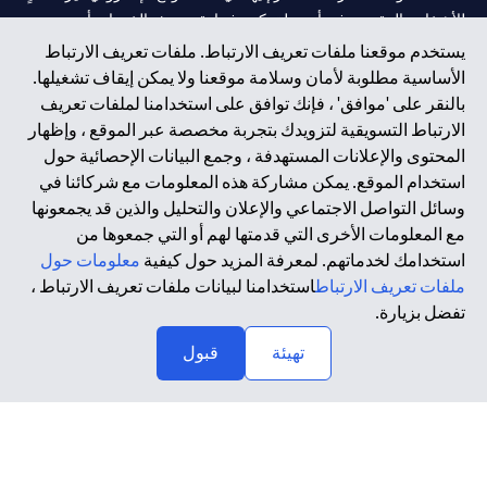
للأشخاص المقيمين في أي دولةٍ يكون فيها تقديم هذه الخدمات أو
الاستثمارات مخالفًا للقانون أو اللوائح المحلية.
يستخدم موقعنا ملفات تعريف الارتباط. ملفات تعريف الارتباط
الأساسية مطلوبة لأمان وسلامة موقعنا ولا يمكن إيقاف تشغيلها.
سيتي بنك هي علامة خدمة لشركة Citigroup Inc. أو .Citibank N.A ،
بالنقر على 'موافق' ، فإنك توافق على استخدامنا لملفات تعريف
مستخدمة ومسجلة في جميع أنحاء العالم.
الارتباط التسويقية لتزويدك بتجربة مخصصة عبر الموقع ، وإظهار
المحتوى والإعلانات المستهدفة ، وجمع البيانات الإحصائية حول
سيتي بنك إن. إيه. الإمارات مسجل لدى مصرف الإمارات المركزي تحت
استخدام الموقع. يمكن مشاركة هذه المعلومات مع شركائنا في
أرقام التراخيص 202563 لفرع الوصل في دبي، 531989 لفرع مول
وسائل التواصل الاجتماعي والإعلان والتحليل والذين قد يجمعونها
الإمارات في دبي، و CN-1002019 لفرع أبوظبي. هاتف: 4000 311 04.
مع المعلومات الأخرى التي قدمتها لهم أو التي جمعوها من
فرع سيتي بنك إن إيه - الإمارات العربية المتحدة مرخص من مصرف
استخدامك لخدماتهم. لمعرفة المزيد حول كيفية
معلومات حول
الإمارات العربية المتحدة المركزي كفرع لبنك أجنبي.
ملفات تعريف الارتباط
استخدامنا لبيانات ملفات تعريف الارتباط ،
سيتي بنك إن إيه الإمارات العربية المتحدة مرخص من هيئة الأوراق المالية
تفضل بزيارة.
والسلع في الإمارات العربية المتحدة ("SCA") للقيام بالنشاط المالي لـ أ)
تهيئة
قبول
الاستشارات المالية والتعريف والترويج بموجب ترخيص رقم
20200000097 ب) وسيط تداول في الأسواق الدولية بموجب ترخيص
رقم 20200000198 ج) إدارة المحافظ بموجب ترخيص رقم
20200000240 د) الحفظ بموجب ترخيص رقم 602003.
حقوق الطبع والنشر محفوظة ©2026 سيتي جروب انك.