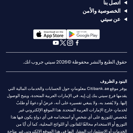
اتصل بنا
الخصوصية والأمن
عن سيتي
opens in a new tab
opens in a new tab
opens in a new tab
opens in a new tab
opens in a new tab
opens in a new tab
حقوق الطبع والنشر محفوظة ©2026 سيتي جروب انك.
البنود و الظروف
يوفر موقع Citibank.ae معلوماتٍ حول الحسابات والخدمات المالية التي
يقدمها فرع سيتي بنك إن.إيه. في الإمارات العربية المتحدة، ويتيح الوصول
إليها. ولا يُقصد به، ولا ينبغي تفسيره على أنه، عرضٌ أو دعوةٌ أو طلبٌ
لخدماتٍ خارج الإمارات العربية المتحدة. هذا الموقع الإلكتروني غير
مُخصص للتوزيع على أي شخصٍ أو استخدامه في أي دولةٍ يكون فيها هذا
التوزيع أو الاستخدام مخالفًا للقانون أو اللوائح المحلية، كما أن أيًا من
الخدمات أو الاستثمارات المشار إليها في هذا الموقع الإلكتروني غير متاحةٍ