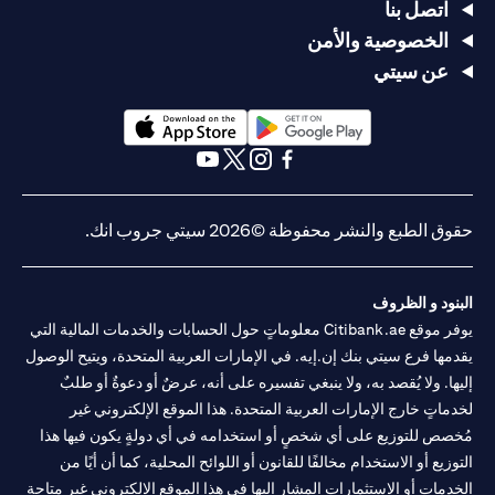
اتصل بنا
الخصوصية والأمن
عن سيتي
opens in a new tab
opens in a new tab
opens in a new tab
opens in a new tab
opens in a new tab
opens in a new tab
حقوق الطبع والنشر محفوظة ©2026 سيتي جروب انك.
البنود و الظروف
يوفر موقع Citibank.ae معلوماتٍ حول الحسابات والخدمات المالية التي
يقدمها فرع سيتي بنك إن.إيه. في الإمارات العربية المتحدة، ويتيح الوصول
إليها. ولا يُقصد به، ولا ينبغي تفسيره على أنه، عرضٌ أو دعوةٌ أو طلبٌ
لخدماتٍ خارج الإمارات العربية المتحدة. هذا الموقع الإلكتروني غير
مُخصص للتوزيع على أي شخصٍ أو استخدامه في أي دولةٍ يكون فيها هذا
التوزيع أو الاستخدام مخالفًا للقانون أو اللوائح المحلية، كما أن أيًا من
الخدمات أو الاستثمارات المشار إليها في هذا الموقع الإلكتروني غير متاحةٍ