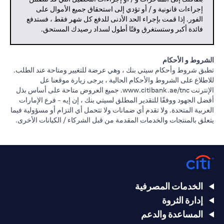
إجراءات قانونية و / أو تؤدي إلى استحقاق جميع الأموال على
الفور. إذا قمت بإجراء الحد الأدنى للدفع كل شهر فقط ، فستدفع
فائدة أكبر وستستغرق وقتًا أطول لسداد رصيدك المستحق.
الشروط و الأحكام
تطبق شروط وأحكام سيتي بنك ، وهي عرضة للتغيير ومتاحة عند الطلب.
للاطلاع على الشروط والأحكام الحالية ، يرجى زيارة موقعنا عل
opens in a new tab
الإنترنت
www.citibank.ae/tnc.
جميع العروض متاحة على أساس بذل
أفضل الجهود ووفقًا للتقدير المطلق لسيتي بنك ، إن إيه - فرع الإمارات
العربية المتحدة. ولا تقدم أي ضمانات ولا تتحمل أي التزام أو مسؤولية فيما
يتعلق بالمنتجات والخدمات المقدمة من قبل الشركاء / الكيانات الأخرى.
الخدمات المصرفية
إدارة الثروة
المساعدة والدعم