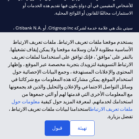
للأشخاص المقيمين في أي دولةٍ يكون فيها تقديم هذه الخدمات أو
الاستثمارات مخالفًا للقانون أو اللوائح المحلية.
سيتي بنك هي علامة خدمة لشركة Citigroup Inc. أو .Citibank N.A ،
مستخدمة ومسجلة في جميع أنحاء العالم.
يستخدم موقعنا ملفات تعريف الارتباط. ملفات تعريف الارتباط
الأساسية مطلوبة لأمان وسلامة موقعنا ولا يمكن إيقاف تشغيلها.
سيتي بنك إن. إيه. الإمارات مسجل لدى مصرف الإمارات المركزي تحت
بالنقر على 'موافق' ، فإنك توافق على استخدامنا لملفات تعريف
أرقام التراخيص 202563 لفرع الوصل في دبي، 531989 لفرع مول
الارتباط التسويقية لتزويدك بتجربة مخصصة عبر الموقع ، وإظهار
الإمارات في دبي، و CN-1002019 لفرع أبوظبي. هاتف: 4000 311 04.
المحتوى والإعلانات المستهدفة ، وجمع البيانات الإحصائية حول
فرع سيتي بنك إن إيه - الإمارات العربية المتحدة مرخص من مصرف
استخدام الموقع. يمكن مشاركة هذه المعلومات مع شركائنا في
الإمارات العربية المتحدة المركزي كفرع لبنك أجنبي.
وسائل التواصل الاجتماعي والإعلان والتحليل والذين قد يجمعونها
سيتي بنك إن إيه الإمارات العربية المتحدة مرخص من هيئة الأوراق المالية
مع المعلومات الأخرى التي قدمتها لهم أو التي جمعوها من
والسلع في الإمارات العربية المتحدة ("SCA") للقيام بالنشاط المالي لـ أ)
استخدامك لخدماتهم. لمعرفة المزيد حول كيفية
معلومات حول
الاستشارات المالية والتعريف والترويج بموجب ترخيص رقم
ملفات تعريف الارتباط
استخدامنا لبيانات ملفات تعريف الارتباط ،
20200000097 ب) وسيط تداول في الأسواق الدولية بموجب ترخيص
تفضل بزيارة.
رقم 20200000198 ج) إدارة المحافظ بموجب ترخيص رقم
20200000240 د) الحفظ بموجب ترخيص رقم 602003.
تهيئة
قبول
حقوق الطبع والنشر محفوظة ©2026 سيتي جروب انك.