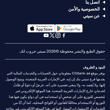
اتصل بنا
الخصوصية والأمن
عن سيتي
opens in a new tab
opens in a new tab
opens in a new tab
opens in a new tab
opens in a new tab
opens in a new tab
حقوق الطبع والنشر محفوظة ©2026 سيتي جروب انك.
البنود و الظروف
يوفر موقع Citibank.ae معلوماتٍ حول الحسابات والخدمات المالية التي
يقدمها فرع سيتي بنك إن.إيه. في الإمارات العربية المتحدة، ويتيح الوصول
إليها. ولا يُقصد به، ولا ينبغي تفسيره على أنه، عرضٌ أو دعوةٌ أو طلبٌ
لخدماتٍ خارج الإمارات العربية المتحدة. هذا الموقع الإلكتروني غير
مُخصص للتوزيع على أي شخصٍ أو استخدامه في أي دولةٍ يكون فيها هذا
التوزيع أو الاستخدام مخالفًا للقانون أو اللوائح المحلية، كما أن أيًا من
الخدمات أو الاستثمارات المشار إليها في هذا الموقع الإلكتروني غير متاحةٍ