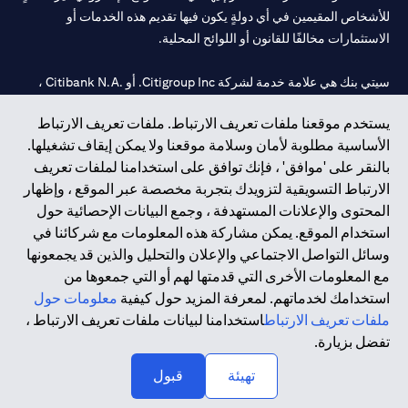
للأشخاص المقيمين في أي دولةٍ يكون فيها تقديم هذه الخدمات أو
الاستثمارات مخالفًا للقانون أو اللوائح المحلية.
سيتي بنك هي علامة خدمة لشركة Citigroup Inc. أو .Citibank N.A ،
مستخدمة ومسجلة في جميع أنحاء العالم.
يستخدم موقعنا ملفات تعريف الارتباط. ملفات تعريف الارتباط
الأساسية مطلوبة لأمان وسلامة موقعنا ولا يمكن إيقاف تشغيلها.
سيتي بنك إن. إيه. الإمارات مسجل لدى مصرف الإمارات المركزي تحت
بالنقر على 'موافق' ، فإنك توافق على استخدامنا لملفات تعريف
أرقام التراخيص 202563 لفرع الوصل في دبي، 531989 لفرع مول
الارتباط التسويقية لتزويدك بتجربة مخصصة عبر الموقع ، وإظهار
الإمارات في دبي، و CN-1002019 لفرع أبوظبي. هاتف: 4000 311 04.
المحتوى والإعلانات المستهدفة ، وجمع البيانات الإحصائية حول
فرع سيتي بنك إن إيه - الإمارات العربية المتحدة مرخص من مصرف
استخدام الموقع. يمكن مشاركة هذه المعلومات مع شركائنا في
الإمارات العربية المتحدة المركزي كفرع لبنك أجنبي.
وسائل التواصل الاجتماعي والإعلان والتحليل والذين قد يجمعونها
سيتي بنك إن إيه الإمارات العربية المتحدة مرخص من هيئة الأوراق المالية
مع المعلومات الأخرى التي قدمتها لهم أو التي جمعوها من
والسلع في الإمارات العربية المتحدة ("SCA") للقيام بالنشاط المالي لـ أ)
استخدامك لخدماتهم. لمعرفة المزيد حول كيفية
معلومات حول
الاستشارات المالية والتعريف والترويج بموجب ترخيص رقم
ملفات تعريف الارتباط
استخدامنا لبيانات ملفات تعريف الارتباط ،
20200000097 ب) وسيط تداول في الأسواق الدولية بموجب ترخيص
تفضل بزيارة.
رقم 20200000198 ج) إدارة المحافظ بموجب ترخيص رقم
20200000240 د) الحفظ بموجب ترخيص رقم 602003.
تهيئة
قبول
حقوق الطبع والنشر محفوظة ©2026 سيتي جروب انك.