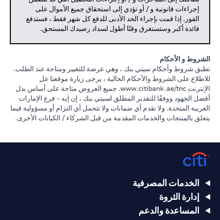
إجراءات قانونية و / أو تؤدي إلى استحقاق جميع الأموال على
الفور. إذا قمت بإجراء الحد الأدنى للدفع كل شهر فقط ، فستدفع
فائدة أكبر وستستغرق وقتًا أطول لسداد رصيدك المستحق.
الشروط و الأحكام
تطبق شروط وأحكام سيتي بنك ، وهي عرضة للتغيير ومتاحة عند الطلب.
للاطلاع على الشروط والأحكام الحالية ، يرجى زيارة موقعنا عل
opens in a new tab
الإنترنت
www.citibank.ae/tnc.
جميع العروض متاحة على أساس بذل
أفضل الجهود ووفقًا للتقدير المطلق لسيتي بنك ، إن إيه - فرع الإمارات
العربية المتحدة. ولا تقدم أي ضمانات ولا تتحمل أي التزام أو مسؤولية فيما
يتعلق بالمنتجات والخدمات المقدمة من قبل الشركاء / الكيانات الأخرى.
الخدمات المصرفية
إدارة الثروة
المساعدة والدعم