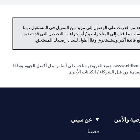
حد من قدرتك على الوصول إلى مزيد من التمويل في المستقبل ، بما
حساب بطاقتك إلى المتأخرات و / أو إجراءات التحصيل التي قد تتضمن
دفع فائدة أكبر وستستغرق وقتًا أطول لسداد رصيدك المستحق.
(opens in a new tab)
www.citibank
جميع العروض متاحة على أساس بذل أفضل الجهود ووفقًا
لمقدمة من قبل الشركاء / الكيانات الأخرى.
ية والأمن
عن سيتي
(opens in a new tab)
(opens in a new tab)
قصتنا