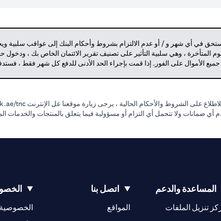
مستحق في أي شهر و / أو عدم الالتزام بشروط وأحكام البنك إلى عواقب سلبية وي
م المتأخرة ، وهي سلبية التأثير على تصنيف تقرير الائتمان الخاص بك ، ودخول 
 جميع الأموال على الفور. إذا قمت بإجراء الحد الأدنى للدفع كل شهر فقط ، فست
طلاع على الشروط والأحكام الحالية ، يرجى زيارة موقعنا عل الإنترنت
.ae/tnc.
قدم أي ضمانات ولا تتحمل أي التزام أو مسؤولية فيما يتعلق بالمنتجات والخدمات ا
المساعدة والدعم
اتصل بنا
الخصوص
(opens in a new tab)
كز تنزيل الملفات
المواقع
الخصوصية