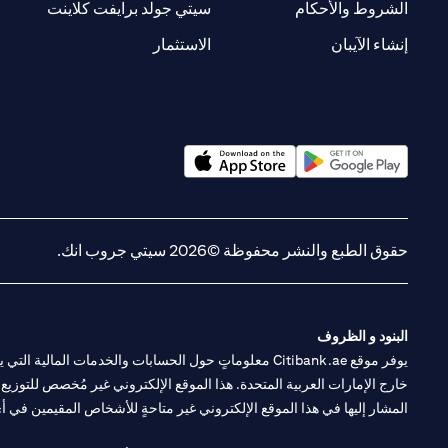
(opens in a new tab)
(opens in a new tab)
الشروط والأحكام
سيتي جولد برايفت كلاينت
(opens in a new tab)
(opens in a new tab)
إنشاء الآيبان
الاستثمار
(opens in a new tab)
(opens in a new tab)
حقوق الطبع والنشر محفوظة ©2026 سيتي جروب انك.
البنود و الظروف
يوفر موقع Citibank.ae معلوماتٍ حول الحسابات والخدمات 
خارج الإمارات العربية المتحدة. هذا الموقع الإلكتروني غير مُخصص للتوزيع ع
المشار إليها في هذا الموقع الإلكتروني غير متاحةٍ للأشخاص المقيمين في أي د