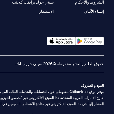
(opens in a new tab)
(opens in a new tab)
الشروط والأحكام
سيتي جولد برايفت كلاينت
(opens in a new tab)
(opens in a new tab)
إنشاء الآيبان
الاستثمار
(opens in a new tab)
(opens in a new tab)
حقوق الطبع والنشر محفوظة ©2026 سيتي جروب انك.
البنود و الظروف
يوفر موقع Citibank.ae معلوماتٍ حول الحسابات والخدمات 
خارج الإمارات العربية المتحدة. هذا الموقع الإلكتروني غير مُخصص للتوزيع ع
المشار إليها في هذا الموقع الإلكتروني غير متاحةٍ للأشخاص المقيمين في أي د