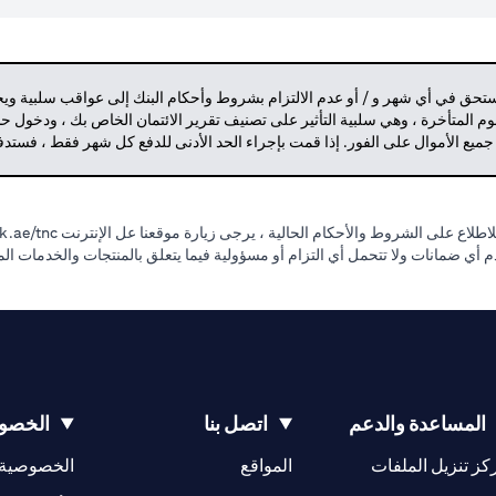
مستحق في أي شهر و / أو عدم الالتزام بشروط وأحكام البنك إلى عواقب سلبية وي
م المتأخرة ، وهي سلبية التأثير على تصنيف تقرير الائتمان الخاص بك ، ودخول 
 جميع الأموال على الفور. إذا قمت بإجراء الحد الأدنى للدفع كل شهر فقط ، فست
طلاع على الشروط والأحكام الحالية ، يرجى زيارة موقعنا عل الإنترنت
.ae/tnc.
قدم أي ضمانات ولا تتحمل أي التزام أو مسؤولية فيما يتعلق بالمنتجات والخدمات ا
المساعدة والدعم
اتصل بنا
الخصوص
(opens in a new tab)
كز تنزيل الملفات
المواقع
الخصوصية