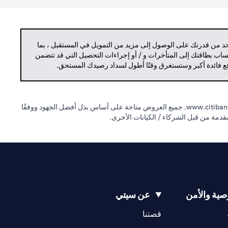
حد من قدرتك على الوصول إلى مزيد من التمويل في المستقبل ، بما
حساب بطاقتك إلى المتأخرات و / أو إجراءات التحصيل التي قد تتضمن
دفع فائدة أكبر وستستغرق وقتًا أطول لسداد رصيدك المستحق.
(opens in a new tab)
www.citibank
جميع العروض متاحة على أساس بذل أفضل الجهود ووفقًا
لمقدمة من قبل الشركاء / الكيانات الأخرى.
ية والأمن
عن سيتي
(opens in a new tab)
(opens in a new tab)
قصتنا