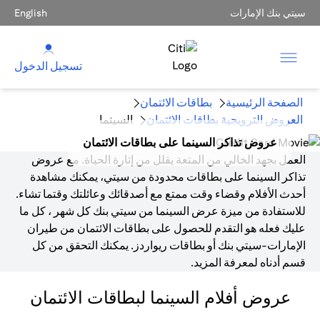
سيتي بنك الإمارات
English
تسجيل الدخول
الصفحة الرئيسية
بطاقات الائتمان
العروض الترويجية بطاقات الائتمان
السينما
عروض تذاكر السينما على بطاقات الائتمان
العمل بجهد الخالي من المتعة يقلل من إثارة الحياة. مع عروض
تذاكر السينما على بطاقات محدودة من سيتي، يمكنك مشاهدة
أحدث الأفلام وقضاء وقت ممتع مع أصدقائك وعائلتك وقتما تشاء.
للاستفادة من ميزة عرض السينما من سيتي بنك كل شهر ، كل ما
عليك فعله هو التقدم للحصول على بطاقات الائتمان من طيران
الإمارات-سيتي بنك أو بطاقات ريواردز. يمكنك التحقق من كل
قسم أدناه لمعرفة المزيد.
عروض أفلام السينما لبطاقات الائتمان