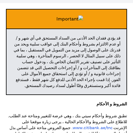
قد يؤدي فقدان الحد الأدنى من السداد المستحق في أي شهر و /
أو عدم الالتزام بشروط وأحكام البنك إلى عواقب سلبية ويحد من
قدرتك على الوصول إلى مزيد من التمويل في المستقبل ، بما في
ذلك على سبيل المثال لا الحصر ، الرسوم المتأخرة ، وهي سلبية
التأثير على تصنيف تقرير الائتمان الخاص بك ، ودخول حساب
بطاقتك إلى المتأخرات و / أو إجراءات التحصيل التي قد تتضمن
إجراءات قانونية و / أو تؤدي إلى استحقاق جميع الأموال على
الفور. إذا قمت بإجراء الحد الأدنى للدفع كل شهر فقط ، فستدفع
فائدة أكبر وستستغرق وقتًا أطول لسداد رصيدك المستحق.
الشروط و الأحكام
تطبق شروط وأحكام سيتي بنك ، وهي عرضة للتغيير ومتاحة عند الطلب.
للاطلاع على الشروط والأحكام الحالية ، يرجى زيارة موقعنا على
opens in a new tab
الإنترنت
www.citibank.ae/tnc.
جميع العروض متاحة على أساس بذل