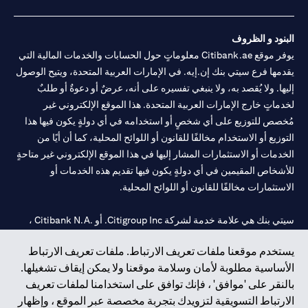
البنود و الظروف
يوفر موقع Citibank.ae معلوماتٍ حول الحسابات والخدمات المالية التي
يقدمها فرع سيتي بنك إن.إيه. في الإمارات العربية المتحدة، ويتيح الوصول
إليها. ولا يُقصد به، ولا ينبغي تفسيره على أنه، عرضٌ أو دعوةٌ أو طلبٌ
لخدماتٍ خارج الإمارات العربية المتحدة. هذا الموقع الإلكتروني غير
مُخصص للتوزيع على أي شخصٍ أو استخدامه في أي دولةٍ يكون فيها هذا
التوزيع أو الاستخدام مخالفًا للقانون أو اللوائح المحلية، كما أن أيًا من
الخدمات أو الاستثمارات المشار إليها في هذا الموقع الإلكتروني غير متاحةٍ
للأشخاص المقيمين في أي دولةٍ يكون فيها تقديم هذه الخدمات أو
الاستثمارات مخالفًا للقانون أو اللوائح المحلية.
سيتي بنك هي علامة خدمة لشركة Citigroup Inc. أو .Citibank N.A ،
مستخدمة ومسجلة في جميع أنحاء العالم.
يستخدم موقعنا ملفات تعريف الارتباط. ملفات تعريف الارتباط
الأساسية مطلوبة لأمان وسلامة موقعنا ولا يمكن إيقاف تشغيلها.
سيتي بنك إن. إيه. الإمارات مسجل لدى مصرف الإمارات المركزي تحت
بالنقر على 'موافق' ، فإنك توافق على استخدامنا لملفات تعريف
أرقام التراخيص 202563 لفرع الوصل في دبي، 531989 لفرع مول
الارتباط التسويقية لتزويدك بتجربة مخصصة عبر الموقع ، وإظهار
الإمارات في دبي، و CN-1002019 لفرع أبوظبي. هاتف: 4000 311 04.