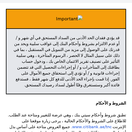
قد يؤدي فقدان الحد الأدنى من السداد المستحق في أي شهر و /
أو عدم الالتزام بشروط وأحكام البنك إلى عواقب سلبية ويحد من
قدرتك على الوصول إلى مزيد من التمويل في المستقبل ، بما في
ذلك على سبيل المثال لا الحصر ، الرسوم المتأخرة ، وهي سلبية
التأثير على تصنيف تقرير الائتمان الخاص بك ، ودخول حساب
بطاقتك إلى المتأخرات و / أو إجراءات التحصيل التي قد تتضمن
إجراءات قانونية و / أو تؤدي إلى استحقاق جميع الأموال على
الفور. إذا قمت بإجراء الحد الأدنى للدفع كل شهر فقط ، فستدفع
فائدة أكبر وستستغرق وقتًا أطول لسداد رصيدك المستحق.
الشروط و الأحكام
تطبق شروط وأحكام سيتي بنك ، وهي عرضة للتغيير ومتاحة عند الطلب.
للاطلاع على الشروط والأحكام الحالية ، يرجى زيارة موقعنا على
opens in a new tab
الإنترنت
www.citibank.ae/tnc.
جميع العروض متاحة على أساس بذل