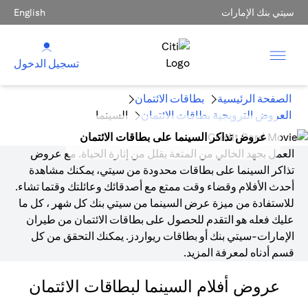
سيتي بنك الإمارات
English
تسجيل الدخول
الصفحة الرئيسية
بطاقات الائتمان
العروض الترويجية بطاقات الائتمان
السينما
عروض تذاكر السينما على بطاقات الائتمان
العمل بجهد الخالي من المتعة يقلل من إثارة الحياة. مع عروض
تذاكر السينما على بطاقات محدودة من سيتي، يمكنك مشاهدة
أحدث الأفلام وقضاء وقت ممتع مع أصدقائك وعائلتك وقتما تشاء.
للاستفادة من ميزة عرض السينما من سيتي بنك كل شهر ، كل ما
عليك فعله هو التقدم للحصول على بطاقات الائتمان من طيران
الإمارات-سيتي بنك أو بطاقات ريواردز. يمكنك التحقق من كل
قسم أدناه لمعرفة المزيد.
عروض أفلام السينما لبطاقات الائتمان