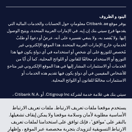
البنود و الظروف
يوفر موقع Citibank.ae معلوماتٍ حول الحسابات والخدمات المالية التي
يقدمها فرع سيتي بنك إن.إيه. في الإمارات العربية المتحدة، ويتيح الوصول
إليها. ولا يُقصد به، ولا ينبغي تفسيره على أنه، عرضٌ أو دعوةٌ أو طلبٌ
لخدماتٍ خارج الإمارات العربية المتحدة. هذا الموقع الإلكتروني غير
مُخصص للتوزيع على أي شخصٍ أو استخدامه في أي دولةٍ يكون فيها هذا
التوزيع أو الاستخدام مخالفًا للقانون أو اللوائح المحلية، كما أن أيًا من
الخدمات أو الاستثمارات المشار إليها في هذا الموقع الإلكتروني غير متاحةٍ
للأشخاص المقيمين في أي دولةٍ يكون فيها تقديم هذه الخدمات أو
الاستثمارات مخالفًا للقانون أو اللوائح المحلية.
سيتي بنك هي علامة خدمة لشركة Citigroup Inc. أو .Citibank N.A ،
مستخدمة ومسجلة في جميع أنحاء العالم.
يستخدم موقعنا ملفات تعريف الارتباط. ملفات تعريف الارتباط
الأساسية مطلوبة لأمان وسلامة موقعنا ولا يمكن إيقاف تشغيلها.
سيتي بنك إن. إيه. الإمارات مسجل لدى مصرف الإمارات المركزي تحت
بالنقر على 'موافق' ، فإنك توافق على استخدامنا لملفات تعريف
أرقام التراخيص 202563 لفرع الوصل في دبي، 531989 لفرع مول
الارتباط التسويقية لتزويدك بتجربة مخصصة عبر الموقع ، وإظهار
الإمارات في دبي، و CN-1002019 لفرع أبوظبي. هاتف: 4000 311 04.