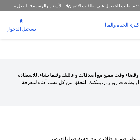
قدم بطلب للحصول على بطاقات الائتمان
الأسعار والرسوم
اتصل بنا
(opens in a new tab)
كبرى
الحياة والمال
(opens in a new tab)
تسجيل الدخول
 وقضاء وقت ممتع مع أصدقائك وعائلتك وقتما تشاء. للاستفادة
و بطاقات ريواردز. يمكنك التحقق من كل قسم أدناه لمعرفة
انقر على صورة بطاقتك لمعرفة تفاصيل العرض.