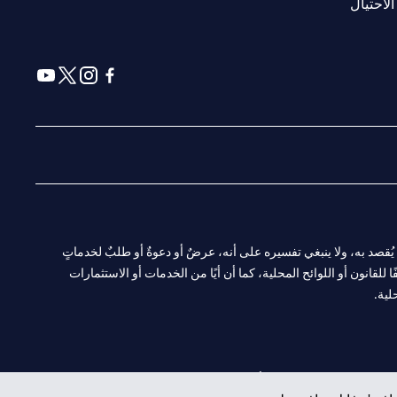
(opens in a new tab)
الاحتيال
(opens in a new tab)
(opens in a new tab)
(opens in a new tab)
(opens in a new tab)
ا. ولا يُقصد به، ولا ينبغي تفسيره على أنه، عرضٌ أو دعوةٌ أو طلبٌ لخدماتٍ
لقانون أو اللوائح المحلية، كما أن أيًا من الخدمات أو الاستثمارات
لية.
CN-1002019
لفرع أبوظبي. هاتف: 4000 311 04.