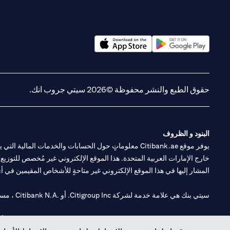
(opens in a new tab)
(opens in a new tab)
حقوق الطبع والنشر محفوظة ©2026 سيتي جروب انك.
البنود و الظروف
يوفر موقع Citibank.ae معلوماتٍ حول الحسابات والخدمات 
خارج الإمارات العربية المتحدة. هذا الموقع الإلكتروني غير مُخصص للتوزيع ع
المشار إليها في هذا الموقع الإلكتروني غير متاحةٍ للأشخاص المقيمين في أي د
سيتي بنك هي علامة خدمة لشركة Citigroup Inc. أو .Citibank N.A ، مستخدمة ومسجلة في جميع أنحاء العالم.
سيتي بنك إن. إيه. الإمارات مسجل لدى مصرف الإمارات المركزي تحت أرقام التراخيص 202563 لفرع الوصل في دبي، 531989 لفرع