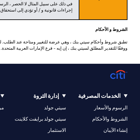
في ذلك على سبيل المثال لا الحصر ، الرسو
إجراءات قانونية و / أو تؤدي إلى استحقاق
الشروط و الأحكام
تطبق شروط وأحكام سيتي بنك ، وهي عرضة للتغيير ومتاحة عند الطلب. للا
ووفقًا للتقدير المطلق لسيتي بنك ، إن إيه - فرع الإمارات العربية المتحدة
الخدمات المصرفية
إدارة الثروة
(opens in a new tab)
(opens in a new tab)
الرسوم والأسعار
سيتي جولد
مر
(opens in a new tab)
(opens in a new tab)
الشروط والأحكام
سيتي جولد برايفت كلاينت
(opens in a new tab)
(opens in a new tab)
إنشاء الآيبان
الاستثمار