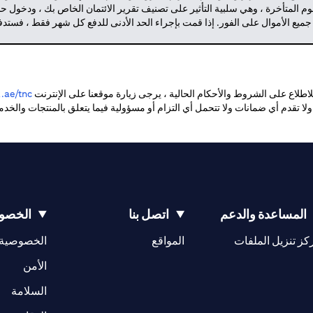
م المتأخرة ، وهي سلبية التأثير على تصنيف تقرير الائتمان الخاص بك ، ودخول 
 جميع الأموال على الفور. إذا قمت بإجراء الحد الأدنى للدفع كل شهر فقط ، فست
طلاع على الشروط والأحكام الحالية ، يرجى زيارة موقعنا على الإنترنت
ae/tnc.
. ولا تقدم أي ضمانات ولا تتحمل أي التزام أو مسؤولية فيما يتعلق بالمنتجات والخ
المساعدة والدعم
اتصل بنا
الخصوص
(opens in a new tab)
كز تنزيل الملفات
المواقع
الخصوصية
(opens in a new tab)
الأمن
(opens in a new tab)
السلامة