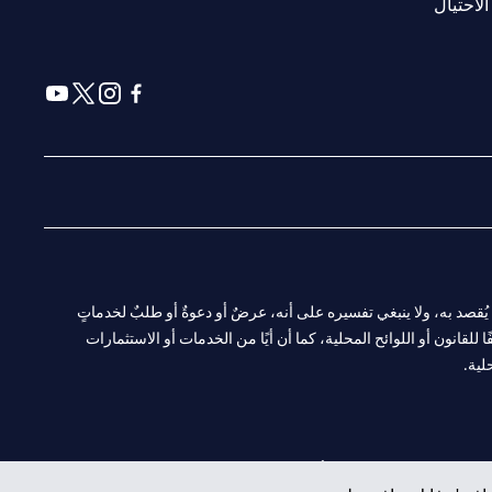
(opens in a new tab)
الاحتيال
(opens in a new tab)
(opens in a new tab)
(opens in a new tab)
(opens in a new tab)
ا. ولا يُقصد به، ولا ينبغي تفسيره على أنه، عرضٌ أو دعوةٌ أو طلبٌ لخدماتٍ
لقانون أو اللوائح المحلية، كما أن أيًا من الخدمات أو الاستثمارات
لية.
CN-1002019
لفرع أبوظبي. هاتف: 4000 311 04.