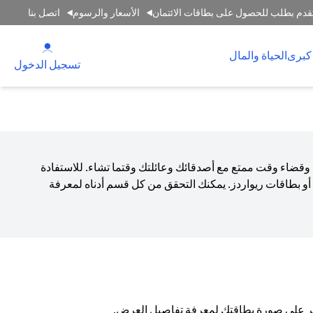
قدم بطلب للحصول على بطاقات الائتمان
الأسعار والرسوم
اتصل بنا
(opens in a new tab)
كبرى
الحياة والمال
(opens in a new tab)
تسجيل الدخول
 وقضاء وقت ممتع مع أصدقائك وعائلتك وقتما تشاء. للاستفادة
و بطاقات ريواردز. يمكنك التحقق من كل قسم أدناه لمعرفة
انقر على صورة بطاقتك لمعرفة تفاصيل العرض.