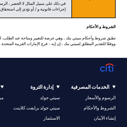
في ذلك على سبيل المثال لا الحصر ، الرسو
إجراءات قانونية و / أو تؤدي إلى استحقاق
الشروط و الأحكام
تطبق شروط وأحكام سيتي بنك ، وهي عرضة للتغيير ومتاحة عند الطلب. للا
ووفقًا للتقدير المطلق لسيتي بنك ، إن إيه - فرع الإمارات العربية المتحدة
الخدمات المصرفية
إدارة الثروة
(opens in a new tab)
(opens in a new tab)
الرسوم والأسعار
سيتي جولد
مر
(opens in a new tab)
(opens in a new tab)
الشروط والأحكام
سيتي جولد برايفت كلاينت
(opens in a new tab)
(opens in a new tab)
إنشاء الآيبان
الاستثمار