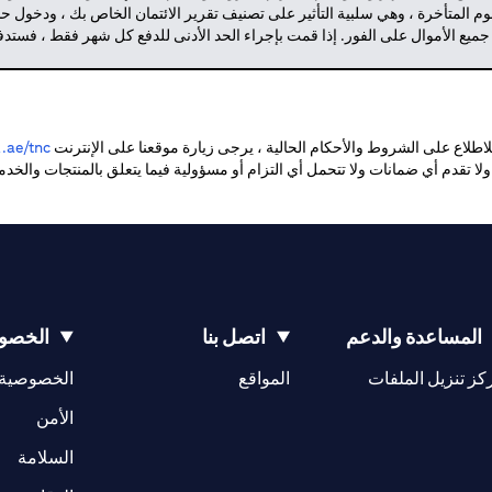
م المتأخرة ، وهي سلبية التأثير على تصنيف تقرير الائتمان الخاص بك ، ودخول 
 جميع الأموال على الفور. إذا قمت بإجراء الحد الأدنى للدفع كل شهر فقط ، فست
طلاع على الشروط والأحكام الحالية ، يرجى زيارة موقعنا على الإنترنت
ae/tnc.
. ولا تقدم أي ضمانات ولا تتحمل أي التزام أو مسؤولية فيما يتعلق بالمنتجات والخ
المساعدة والدعم
اتصل بنا
الخصوص
(opens in a new tab)
كز تنزيل الملفات
المواقع
الخصوصية
(opens in a new tab)
الأمن
(opens in a new tab)
السلامة