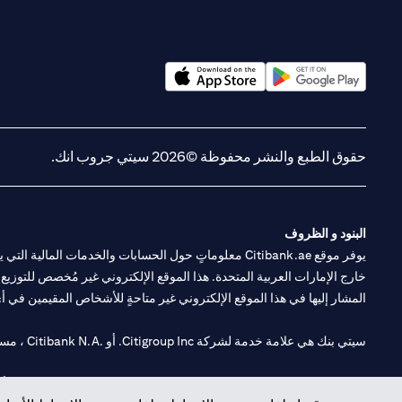
(opens in a new tab)
(opens in a new tab)
حقوق الطبع والنشر محفوظة ©2026 سيتي جروب انك.
البنود و الظروف
يوفر موقع Citibank.ae معلوماتٍ حول الحسابات والخدمات 
خارج الإمارات العربية المتحدة. هذا الموقع الإلكتروني غير مُخصص للتوزيع ع
المشار إليها في هذا الموقع الإلكتروني غير متاحةٍ للأشخاص المقيمين في أي د
سيتي بنك هي علامة خدمة لشركة Citigroup Inc. أو .Citibank N.A ، مستخدمة ومسجلة في جميع أنحاء العالم.
سيتي بنك إن. إيه. الإمارات مسجل لدى مصرف الإمارات المركزي تحت أرقام التراخيص 202563 لفرع الوصل في دبي، 531989 لفرع