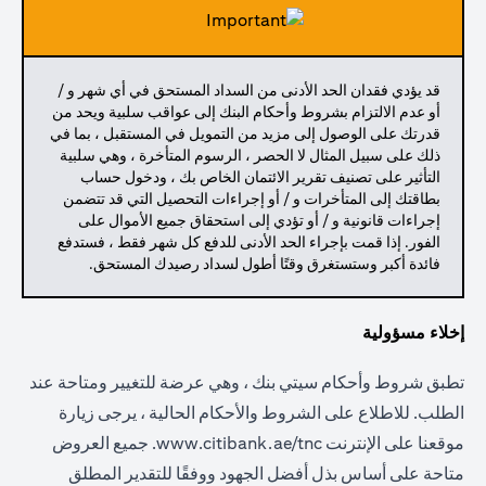
قد يؤدي فقدان الحد الأدنى من السداد المستحق في أي شهر و /
أو عدم الالتزام بشروط وأحكام البنك إلى عواقب سلبية ويحد من
قدرتك على الوصول إلى مزيد من التمويل في المستقبل ، بما في
ذلك على سبيل المثال لا الحصر ، الرسوم المتأخرة ، وهي سلبية
التأثير على تصنيف تقرير الائتمان الخاص بك ، ودخول حساب
بطاقتك إلى المتأخرات و / أو إجراءات التحصيل التي قد تتضمن
إجراءات قانونية و / أو تؤدي إلى استحقاق جميع الأموال على
الفور. إذا قمت بإجراء الحد الأدنى للدفع كل شهر فقط ، فستدفع
فائدة أكبر وستستغرق وقتًا أطول لسداد رصيدك المستحق.
إخلاء مسؤولية
تطبق شروط وأحكام سيتي بنك ، وهي عرضة للتغيير ومتاحة عند
الطلب. للاطلاع على الشروط والأحكام الحالية ، يرجى زيارة
موقعنا على الإنترنت
www.citibank.ae/tnc.
جميع العروض
متاحة على أساس بذل أفضل الجهود ووفقًا للتقدير المطلق