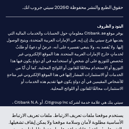
حقوق الطبع والنشر محفوظة ©2026 سيتي جروب انك.
البنود و الظروف
يوفر موقع Citibank.ae معلوماتٍ حول الحسابات والخدمات المالية التي
يقدمها فرع سيتي بنك إن.إيه. في الإمارات العربية المتحدة، ويتيح الوصول
إليها. ولا يُقصد به، ولا ينبغي تفسيره على أنه، عرضٌ أو دعوةٌ أو طلبٌ
لخدماتٍ خارج الإمارات العربية المتحدة. هذا الموقع الإلكتروني غير
مُخصص للتوزيع على أي شخصٍ أو استخدامه في أي دولةٍ يكون فيها هذا
التوزيع أو الاستخدام مخالفًا للقانون أو اللوائح المحلية، كما أن أيًا من
الخدمات أو الاستثمارات المشار إليها في هذا الموقع الإلكتروني غير متاحةٍ
للأشخاص المقيمين في أي دولةٍ يكون فيها تقديم هذه الخدمات أو
الاستثمارات مخالفًا للقانون أو اللوائح المحلية.
سيتي بنك هي علامة خدمة لشركة Citigroup Inc. أو .Citibank N.A ،
مستخدمة ومسجلة في جميع أنحاء العالم.
يستخدم موقعنا ملفات تعريف الارتباط. ملفات تعريف الارتباط
الأساسية مطلوبة لأمان وسلامة موقعنا ولا يمكن إيقاف تشغيلها.
سيتي بنك إن. إيه. الإمارات مسجل لدى مصرف الإمارات المركزي تحت