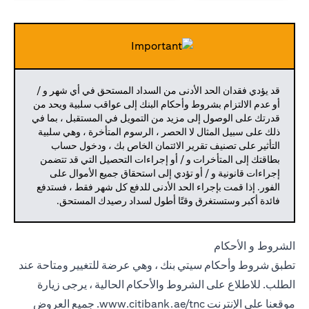
قد يؤدي فقدان الحد الأدنى من السداد المستحق في أي شهر و /
أو عدم الالتزام بشروط وأحكام البنك إلى عواقب سلبية ويحد من
قدرتك على الوصول إلى مزيد من التمويل في المستقبل ، بما في
ذلك على سبيل المثال لا الحصر ، الرسوم المتأخرة ، وهي سلبية
التأثير على تصنيف تقرير الائتمان الخاص بك ، ودخول حساب
بطاقتك إلى المتأخرات و / أو إجراءات التحصيل التي قد تتضمن
إجراءات قانونية و / أو تؤدي إلى استحقاق جميع الأموال على
الفور. إذا قمت بإجراء الحد الأدنى للدفع كل شهر فقط ، فستدفع
فائدة أكبر وستستغرق وقتًا أطول لسداد رصيدك المستحق.
الشروط و الأحكام
تطبق شروط وأحكام سيتي بنك ، وهي عرضة للتغيير ومتاحة عند
الطلب. للاطلاع على الشروط والأحكام الحالية ، يرجى زيارة
موقعنا على الإنترنت
www.citibank.ae/tnc.
جميع العروض