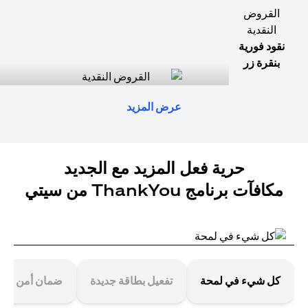
القروض
النقدية
نقود فورية
بنقرة زر
عرض المزيد
حرية فعل المزيد مع الجديد
مكافآت برنامج ThankYou من سيتي
كل شيء في لمحة
تفعيل بطاقة جديدة
ضمان أمن معا