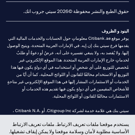
حقوق الطبع والنشر محفوظة ©2026 سيتي جروب انك.
البنود و الظروف
يوفر موقع Citibank.ae معلوماتٍ حول الحسابات والخدمات المالية التي
يقدمها فرع سيتي بنك إن.إيه. في الإمارات العربية المتحدة، ويتيح الوصول
إليها. ولا يُقصد به، ولا ينبغي تفسيره على أنه، عرضٌ أو دعوةٌ أو طلبٌ
لخدماتٍ خارج الإمارات العربية المتحدة. هذا الموقع الإلكتروني غير
مُخصص للتوزيع على أي شخصٍ أو استخدامه في أي دولةٍ يكون فيها هذا
التوزيع أو الاستخدام مخالفًا للقانون أو اللوائح المحلية، كما أن أيًا من
الخدمات أو الاستثمارات المشار إليها في هذا الموقع الإلكتروني غير متاحةٍ
للأشخاص المقيمين في أي دولةٍ يكون فيها تقديم هذه الخدمات أو
الاستثمارات مخالفًا للقانون أو اللوائح المحلية.
سيتي بنك هي علامة خدمة لشركة Citigroup Inc. أو .Citibank N.A ،
مستخدمة ومسجلة في جميع أنحاء العالم.
يستخدم موقعنا ملفات تعريف الارتباط. ملفات تعريف الارتباط
الأساسية مطلوبة لأمان وسلامة موقعنا ولا يمكن إيقاف تشغيلها.
سيتي بنك إن. إيه. الإمارات مسجل لدى مصرف الإمارات المركزي تحت