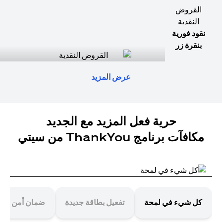
القروض
النقدية
نقود فورية
بنقرة زر
عرض المزيد
حرية فعل المزيد مع الجديد
مكافآت برنامج ThankYou من سيتي
كل شيء في لمحة
تفعيل بطاقة جديدة
ضمان أمن معا