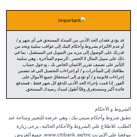
قد يؤدي فقدان الحد الأدنى من السداد المستحق في أي شهر و /
أو عدم الالتزام بشروط وأحكام البنك إلى عواقب سلبية ويحد من
قدرتك على الوصول إلى مزيد من التمويل في المستقبل ، بما في
ذلك على سبيل المثال لا الحصر ، الرسوم المتأخرة ، وهي سلبية
التأثير على تصنيف تقرير الائتمان الخاص بك ، ودخول حساب
بطاقتك إلى المتأخرات و / أو إجراءات التحصيل التي قد تتضمن
إجراءات قانونية و / أو تؤدي إلى استحقاق جميع الأموال على
الفور. إذا قمت بإجراء الحد الأدنى للدفع كل شهر فقط ، فستدفع
فائدة أكبر وستستغرق وقتًا أطول لسداد رصيدك المستحق.
الشروط و الأحكام
تطبق شروط وأحكام سيتي بنك ، وهي عرضة للتغيير ومتاحة عند
الطلب. للاطلاع على الشروط والأحكام الحالية ، يرجى زيارة
موقعنا على الإنترنت
www.citibank.ae/tnc.
جميع العروض