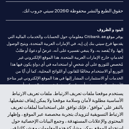
حقوق الطبع والنشر محفوظة ©2026 سيتي جروب انك.
البنود و الظروف
يوفر موقع Citibank.ae معلوماتٍ حول الحسابات والخدمات المالية التي
يقدمها فرع سيتي بنك إن.إيه. في الإمارات العربية المتحدة، ويتيح الوصول
إليها. ولا يُقصد به، ولا ينبغي تفسيره على أنه، عرضٌ أو دعوةٌ أو طلبٌ
لخدماتٍ خارج الإمارات العربية المتحدة. هذا الموقع الإلكتروني غير
مُخصص للتوزيع على أي شخصٍ أو استخدامه في أي دولةٍ يكون فيها هذا
التوزيع أو الاستخدام مخالفًا للقانون أو اللوائح المحلية، كما أن أيًا من
الخدمات أو الاستثمارات المشار إليها في هذا الموقع الإلكتروني غير متاحةٍ
للأشخاص المقيمين في أي دولةٍ يكون فيها تقديم هذه الخدمات أو
الاستثمارات مخالفًا للقانون أو اللوائح المحلية.
يستخدم موقعنا ملفات تعريف الارتباط. ملفات تعريف الارتباط
الأساسية مطلوبة لأمان وسلامة موقعنا ولا يمكن إيقاف تشغيلها.
سيتي بنك هي علامة خدمة لشركة Citigroup Inc. أو .Citibank N.A ،
بالنقر على 'موافق' ، فإنك توافق على استخدامنا لملفات تعريف
مستخدمة ومسجلة في جميع أنحاء العالم.
الارتباط التسويقية لتزويدك بتجربة مخصصة عبر الموقع ، وإظهار
المحتوى والإعلانات المستهدفة ، وجمع البيانات الإحصائية حول
سيتي بنك إن. إيه. الإمارات مسجل لدى مصرف الإمارات المركزي تحت
استخدام الموقع. يمكن مشاركة هذه المعلومات مع شركائنا في