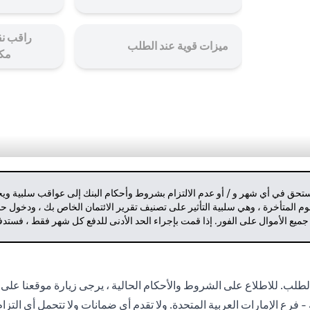
راقب نق
ميزات قوية عند الطلب
مك
مستحق في أي شهر و / أو عدم الالتزام بشروط وأحكام البنك إلى عواقب سلبية وي
م المتأخرة ، وهي سلبية التأثير على تصنيف تقرير الائتمان الخاص بك ، ودخول 
 جميع الأموال على الفور. إذا قمت بإجراء الحد الأدنى للدفع كل شهر فقط ، فست
لب. للاطلاع على الشروط والأحكام الحالية ، يرجى زيارة موقعنا على 
- فرع الإمارات العربية المتحدة. ولا تقدم أي ضمانات ولا تتحمل أي التز