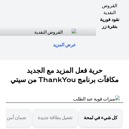
القروض
النقدية
نقود فورية
بنقرة زر
عرض المزيد
حرية فعل المزيد مع الجديد
مكافآت برنامج ThankYou من سيتي
كل شيء في لمحة
تفعيل بطاقة جديدة
ضمان أمن معا