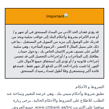
قد يؤدي فقدان الحد الأدنى من السداد المستحق في أي شهر و /
أو عدم الالتزام بشروط وأحكام البنك إلى عواقب سلبية ويحد من
قدرتك على الوصول إلى مزيد من التمويل في المستقبل ، بما في
ذلك على سبيل المثال لا الحصر ، الرسوم المتأخرة ، وهي سلبية
التأثير على تصنيف تقرير الائتمان الخاص بك ، ودخول حساب
بطاقتك إلى المتأخرات و / أو إجراءات التحصيل التي قد تتضمن
إجراءات قانونية و / أو تؤدي إلى استحقاق جميع الأموال على
الفور. إذا قمت بإجراء الحد الأدنى للدفع كل شهر فقط ، فستدفع
فائدة أكبر وستستغرق وقتًا أطول لسداد رصيدك المستحق.
الشروط و الأحكام
تطبق شروط وأحكام سيتي بنك ، وهي عرضة للتغيير ومتاحة عند
الطلب. للاطلاع على الشروط والأحكام الحالية ، يرجى زيارة
موقعنا على الإنترنت
www.citibank.ae/tnc.
جميع العروض