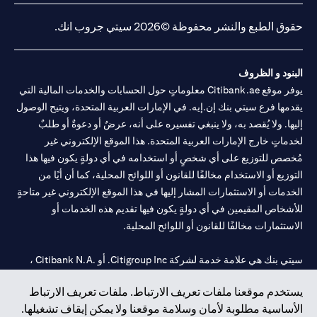
حقوق الطبع والنشر محفوظة ©2026 سيتي جروب انك.
البنود و الظروف
يوفر موقع Citibank.ae معلوماتٍ حول الحسابات والخدمات المالية التي
يقدمها فرع سيتي بنك إن.إيه. في الإمارات العربية المتحدة، ويتيح الوصول
إليها. ولا يُقصد به، ولا ينبغي تفسيره على أنه، عرضٌ أو دعوةٌ أو طلبٌ
لخدماتٍ خارج الإمارات العربية المتحدة. هذا الموقع الإلكتروني غير
مُخصص للتوزيع على أي شخصٍ أو استخدامه في أي دولةٍ يكون فيها هذا
التوزيع أو الاستخدام مخالفًا للقانون أو اللوائح المحلية، كما أن أيًا من
الخدمات أو الاستثمارات المشار إليها في هذا الموقع الإلكتروني غير متاحةٍ
للأشخاص المقيمين في أي دولةٍ يكون فيها تقديم هذه الخدمات أو
الاستثمارات مخالفًا للقانون أو اللوائح المحلية.
سيتي بنك هي علامة خدمة لشركة Citigroup Inc. أو .Citibank N.A ،
مستخدمة ومسجلة في جميع أنحاء العالم.
يستخدم موقعنا ملفات تعريف الارتباط. ملفات تعريف الارتباط
الأساسية مطلوبة لأمان وسلامة موقعنا ولا يمكن إيقاف تشغيلها.
سيتي بنك إن. إيه. الإمارات مسجل لدى مصرف الإمارات المركزي تحت