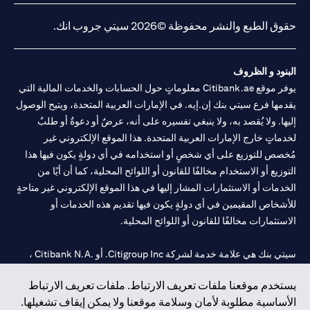
حقوق الطبع والنشر محفوظة ©2026 سيتي جروب انك.
البنود و الظروف
يوفر موقع Citibank.ae معلوماتٍ حول الحسابات والخدمات المالية التي
يقدمها فرع سيتي بنك إن.إيه. في الإمارات العربية المتحدة، ويتيح الوصول
إليها. ولا يُقصد به، ولا ينبغي تفسيره على أنه، عرضٌ أو دعوةٌ أو طلبٌ
لخدماتٍ خارج الإمارات العربية المتحدة. هذا الموقع الإلكتروني غير
مُخصص للتوزيع على أي شخصٍ أو استخدامه في أي دولةٍ يكون فيها هذا
التوزيع أو الاستخدام مخالفًا للقانون أو اللوائح المحلية، كما أن أيًا من
الخدمات أو الاستثمارات المشار إليها في هذا الموقع الإلكتروني غير متاحةٍ
للأشخاص المقيمين في أي دولةٍ يكون فيها تقديم هذه الخدمات أو
الاستثمارات مخالفًا للقانون أو اللوائح المحلية.
سيتي بنك هي علامة خدمة لشركة Citigroup Inc. أو .Citibank N.A ،
مستخدمة ومسجلة في جميع أنحاء العالم.
يستخدم موقعنا ملفات تعريف الارتباط. ملفات تعريف الارتباط
الأساسية مطلوبة لأمان وسلامة موقعنا ولا يمكن إيقاف تشغيلها.
سيتي بنك إن. إيه. الإمارات مسجل لدى مصرف الإمارات المركزي تحت