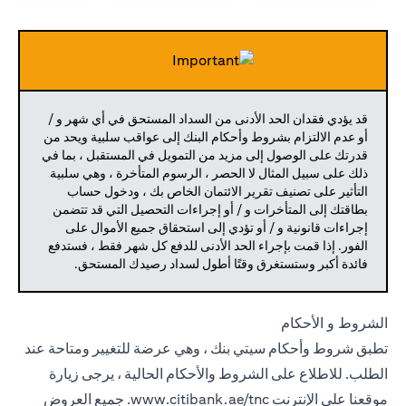
قد يؤدي فقدان الحد الأدنى من السداد المستحق في أي شهر و /
أو عدم الالتزام بشروط وأحكام البنك إلى عواقب سلبية ويحد من
قدرتك على الوصول إلى مزيد من التمويل في المستقبل ، بما في
ذلك على سبيل المثال لا الحصر ، الرسوم المتأخرة ، وهي سلبية
التأثير على تصنيف تقرير الائتمان الخاص بك ، ودخول حساب
بطاقتك إلى المتأخرات و / أو إجراءات التحصيل التي قد تتضمن
إجراءات قانونية و / أو تؤدي إلى استحقاق جميع الأموال على
الفور. إذا قمت بإجراء الحد الأدنى للدفع كل شهر فقط ، فستدفع
فائدة أكبر وستستغرق وقتًا أطول لسداد رصيدك المستحق.
الشروط و الأحكام
تطبق شروط وأحكام سيتي بنك ، وهي عرضة للتغيير ومتاحة عند
الطلب. للاطلاع على الشروط والأحكام الحالية ، يرجى زيارة
موقعنا على الإنترنت
www.citibank.ae/tnc.
جميع العروض