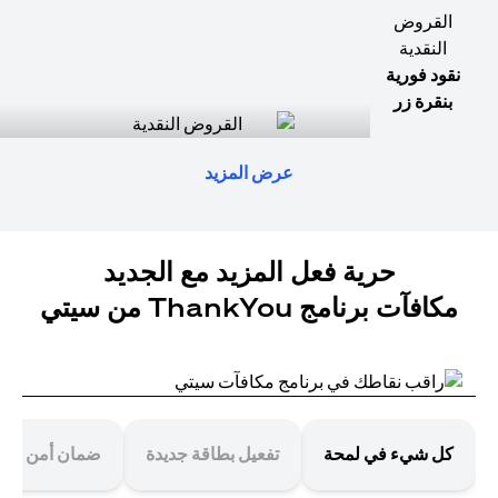
القروض
النقدية
نقود فورية
بنقرة زر
عرض المزيد
حرية فعل المزيد مع الجديد
مكافآت برنامج ThankYou من سيتي
كل شيء في لمحة
تفعيل بطاقة جديدة
ضمان أمن معا