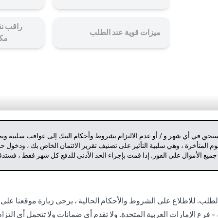
راقب نق
ميزات قوية عند الطلب
مك
مستحق في أي شهر و / أو عدم الالتزام بشروط وأحكام البنك إلى عواقب سلبية وي
م المتأخرة ، وهي سلبية التأثير على تصنيف تقرير الائتمان الخاص بك ، ودخول 
 جميع الأموال على الفور. إذا قمت بإجراء الحد الأدنى للدفع كل شهر فقط ، فست
لب. للاطلاع على الشروط والأحكام الحالية ، يرجى زيارة موقعنا على 
- فرع الإمارات العربية المتحدة. ولا تقدم أي ضمانات ولا تتحمل أي التز