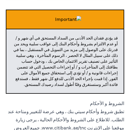
قد يؤدي فقدان الحد الأدنى من السداد المستحق في أي شهر و /
أو عدم الالتزام بشروط وأحكام البنك إلى عواقب سلبية ويحد من
قدرتك على الوصول إلى مزيد من التمويل في المستقبل ، بما في
ذلك على سبيل المثال لا الحصر ، الرسوم المتأخرة ، وهي سلبية
التأثير على تصنيف تقرير الائتمان الخاص بك ، ودخول حساب
بطاقتك إلى المتأخرات و / أو إجراءات التحصيل التي قد تتضمن
إجراءات قانونية و / أو تؤدي إلى استحقاق جميع الأموال على
الفور. إذا قمت بإجراء الحد الأدنى للدفع كل شهر فقط ، فستدفع
فائدة أكبر وستستغرق وقتًا أطول لسداد رصيدك المستحق.
الشروط و الأحكام
تطبق شروط وأحكام سيتي بنك ، وهي عرضة للتغيير ومتاحة عند
الطلب. للاطلاع على الشروط والأحكام الحالية ، يرجى زيارة
موقعنا على الإنترنت
www.citibank.ae/tnc.
جميع العروض