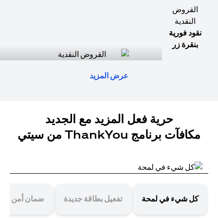
القروض
النقدية
نقود فورية
بنقرة زر
عرض المزيد
حرية فعل المزيد مع الجديد
مكافآت برنامج ThankYou من سيتي
كل شيء في لمحة
تفعيل بطاقة جديدة
ضمان أمن معا