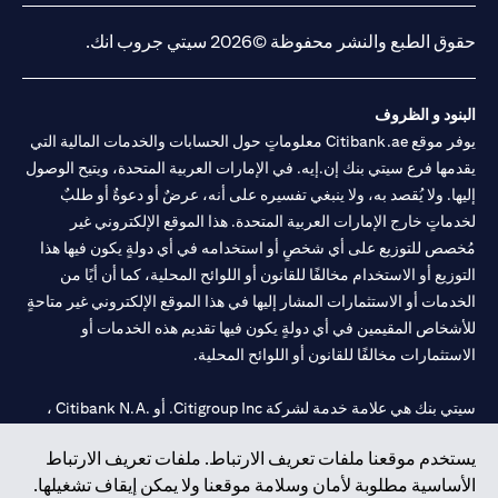
حقوق الطبع والنشر محفوظة ©2026 سيتي جروب انك.
البنود و الظروف
يوفر موقع Citibank.ae معلوماتٍ حول الحسابات والخدمات المالية التي
يقدمها فرع سيتي بنك إن.إيه. في الإمارات العربية المتحدة، ويتيح الوصول
إليها. ولا يُقصد به، ولا ينبغي تفسيره على أنه، عرضٌ أو دعوةٌ أو طلبٌ
لخدماتٍ خارج الإمارات العربية المتحدة. هذا الموقع الإلكتروني غير
مُخصص للتوزيع على أي شخصٍ أو استخدامه في أي دولةٍ يكون فيها هذا
التوزيع أو الاستخدام مخالفًا للقانون أو اللوائح المحلية، كما أن أيًا من
الخدمات أو الاستثمارات المشار إليها في هذا الموقع الإلكتروني غير متاحةٍ
للأشخاص المقيمين في أي دولةٍ يكون فيها تقديم هذه الخدمات أو
الاستثمارات مخالفًا للقانون أو اللوائح المحلية.
سيتي بنك هي علامة خدمة لشركة Citigroup Inc. أو .Citibank N.A ،
مستخدمة ومسجلة في جميع أنحاء العالم.
يستخدم موقعنا ملفات تعريف الارتباط. ملفات تعريف الارتباط
الأساسية مطلوبة لأمان وسلامة موقعنا ولا يمكن إيقاف تشغيلها.
سيتي بنك إن. إيه. الإمارات مسجل لدى مصرف الإمارات المركزي تحت