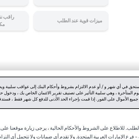
راقب نق
ميزات قوية عند الطلب
مك
مستحق في أي شهر و / أو عدم الالتزام بشروط وأحكام البنك إلى عواقب سلبية وي
م المتأخرة ، وهي سلبية التأثير على تصنيف تقرير الائتمان الخاص بك ، ودخول 
 جميع الأموال على الفور. إذا قمت بإجراء الحد الأدنى للدفع كل شهر فقط ، فست
لب. للاطلاع على الشروط والأحكام الحالية ، يرجى زيارة موقعنا على 
- فرع الإمارات العربية المتحدة. ولا تقدم أي ضمانات ولا تتحمل أي التز