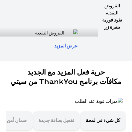
القروض
النقدية
نقود فورية
بنقرة زر
عرض المزيد
حرية فعل المزيد مع الجديد
مكافآت برنامج ThankYou من سيتي
كل شيء في لمحة
تفعيل بطاقة جديدة
ضمان أمن معا