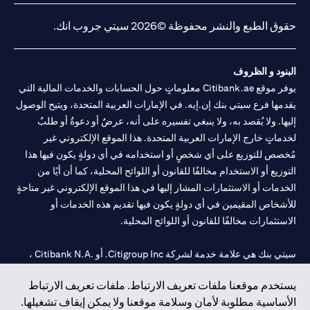
حقوق الطبع والنشر محفوظة ©2026 سيتي جروب انك.
البنود و الظروف
يوفر موقع Citibank.ae معلوماتٍ حول الحسابات والخدمات المالية التي
يقدمها فرع سيتي بنك إن.إيه. في الإمارات العربية المتحدة، ويتيح الوصول
إليها. ولا يُقصد به، ولا ينبغي تفسيره على أنه، عرضٌ أو دعوةٌ أو طلبٌ
لخدماتٍ خارج الإمارات العربية المتحدة. هذا الموقع الإلكتروني غير
مُخصص للتوزيع على أي شخصٍ أو استخدامه في أي دولةٍ يكون فيها هذا
التوزيع أو الاستخدام مخالفًا للقانون أو اللوائح المحلية، كما أن أيًا من
الخدمات أو الاستثمارات المشار إليها في هذا الموقع الإلكتروني غير متاحةٍ
للأشخاص المقيمين في أي دولةٍ يكون فيها تقديم هذه الخدمات أو
الاستثمارات مخالفًا للقانون أو اللوائح المحلية.
سيتي بنك هي علامة خدمة لشركة Citigroup Inc. أو .Citibank N.A ،
مستخدمة ومسجلة في جميع أنحاء العالم.
يستخدم موقعنا ملفات تعريف الارتباط. ملفات تعريف الارتباط
الأساسية مطلوبة لأمان وسلامة موقعنا ولا يمكن إيقاف تشغيلها.
سيتي بنك إن. إيه. الإمارات مسجل لدى مصرف الإمارات المركزي تحت