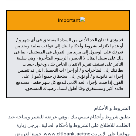
قد يؤدي فقدان الحد الأدنى من السداد المستحق في أي شهر و /
أو عدم الالتزام بشروط وأحكام البنك إلى عواقب سلبية ويحد من
قدرتك على الوصول إلى مزيد من التمويل في المستقبل ، بما في
ذلك على سبيل المثال لا الحصر ، الرسوم المتأخرة ، وهي سلبية
التأثير على تصنيف تقرير الائتمان الخاص بك ، ودخول حساب
بطاقتك إلى المتأخرات و / أو إجراءات التحصيل التي قد تتضمن
إجراءات قانونية و / أو تؤدي إلى استحقاق جميع الأموال على
الفور. إذا قمت بإجراء الحد الأدنى للدفع كل شهر فقط ، فستدفع
فائدة أكبر وستستغرق وقتًا أطول لسداد رصيدك المستحق.
الشروط و الأحكام
تطبق شروط وأحكام سيتي بنك ، وهي عرضة للتغيير ومتاحة عند
الطلب. للاطلاع على الشروط والأحكام الحالية ، يرجى زيارة
موقعنا على الإنترنت
www.citibank.ae/tnc.
جميع العروض