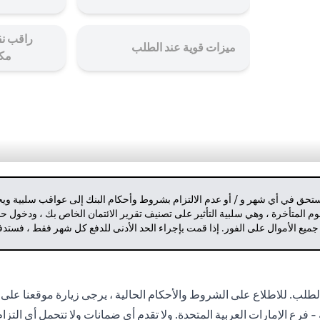
راقب نق
ميزات قوية عند الطلب
مك
مستحق في أي شهر و / أو عدم الالتزام بشروط وأحكام البنك إلى عواقب سلبية وي
م المتأخرة ، وهي سلبية التأثير على تصنيف تقرير الائتمان الخاص بك ، ودخول 
 جميع الأموال على الفور. إذا قمت بإجراء الحد الأدنى للدفع كل شهر فقط ، فست
لب. للاطلاع على الشروط والأحكام الحالية ، يرجى زيارة موقعنا على 
- فرع الإمارات العربية المتحدة. ولا تقدم أي ضمانات ولا تتحمل أي التز