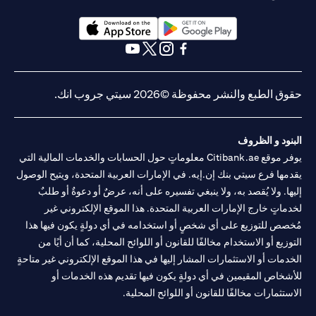
(opens in a new tab)
(opens in a new tab)
(opens in a new tab)
(opens in a new tab)
(opens in a new tab)
(opens in a new tab)
حقوق الطبع والنشر محفوظة ©2026 سيتي جروب انك.
البنود و الظروف
يوفر موقع Citibank.ae معلوماتٍ حول الحسابات والخدمات المالية التي
يقدمها فرع سيتي بنك إن.إيه. في الإمارات العربية المتحدة، ويتيح الوصول
إليها. ولا يُقصد به، ولا ينبغي تفسيره على أنه، عرضٌ أو دعوةٌ أو طلبٌ
لخدماتٍ خارج الإمارات العربية المتحدة. هذا الموقع الإلكتروني غير
مُخصص للتوزيع على أي شخصٍ أو استخدامه في أي دولةٍ يكون فيها هذا
التوزيع أو الاستخدام مخالفًا للقانون أو اللوائح المحلية، كما أن أيًا من
الخدمات أو الاستثمارات المشار إليها في هذا الموقع الإلكتروني غير متاحةٍ
للأشخاص المقيمين في أي دولةٍ يكون فيها تقديم هذه الخدمات أو
الاستثمارات مخالفًا للقانون أو اللوائح المحلية.