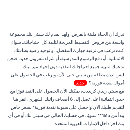
ندرك أن الحياة مليئة بالفرص. ولهذا يقدم لك سيتي بنك مجموعة
واسعة من قروض التقسيط المريحة لتلبية كل احتياجاتك. سواء
كنت ترغب في ترقية جهازك المفضل، أو توحيد رصيد بطاقتك
الائتمانية، أو دفع الرسوم المدرسية، أو شراء تلفزيون جديد، فنحن
ندعمك لتلبية جميع احتياجاتك النقدية دون إجهاد ميزانيتك.
ليس لديك بطاقة من سيتي حتى الآن، وترغب في الحصول على
أموال نقدية فورية؟
جديد
مع سيتي ريدي كريديت، يمكنك الآن الحصول على النقد فورًا مع
(opens in a new tab)
حدود ائتمانية أعلى تصل إلى 6 أضعاف راتبك الشهري.
انقر هنا
لتقديم طلبك الآن واحصل على سيولة نقدية فورية* بسعر خاص
يبدأ من 15%** سنويًا، في حسابك الحالي في سيتي بنك أو في أي
بنك آخر داخل الإمارات العربية المتحدة.