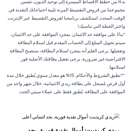
بدءًا من خطط الأقساط الميسرة إلى توحيد الديون، تضمن
مجموعتنا من قروض التقسيط المرنة تلبية احتياجاتك النقدية في
الوقت المحدد. استكشف برنامجنا لقروض التقسيط عبر الإنترنت
واختر الخطة التي تناسبك!
*بناءً على موافقة حد الائتمان. بمجرد الموافقة على حد الائتمان،
سيتم تحويل المبلغ إلى الحساب المقدم قبل استلام البطاقة
وتفعيلها. يرجى العلم أنه بمجرد استلام البطاقة، ستصبح البطاقة
الافتراضية غير ضرورية. يرجى تفعيل بطاقتك الأصلية فور
استلامها.
**تطبق الشروط والأحكام. 15% هو معدل سنوي يُطبق خلال مدة
أول قرض مُسجل على بطاقة ريدي الائتمانية، خلال شهر واحد من
الموافقة على البطاقة. يُطبق فقط على عملاء سيتي الجدد.
ريدي كريديت: أموال نقدية فورية، بحد