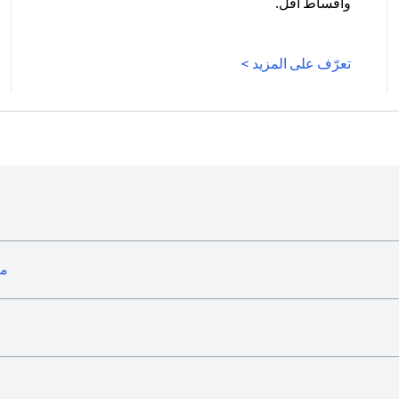
وأقساط أقل.
(opens in a new tab)
تعرّف على المزيد >
ما