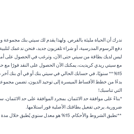
ندرك أن الحياة مليئة بالفرص. ولهذا يقدم لك سيتي بنك مجموعة و
دفع الرسوم المدرسية، أو شراء تلفزيون جديد، فنحن ندعمك لتلبية ج
ليس لديك بطاقة من سيتي حتى الآن، وترغب في الحصول على أمو
مع سيتي ريدي كريديت، يمكنك الآن الحصول على النقد فورًا مع حدود ائتمانية أعلى
15%** سنويًا، في حسابك الحالي في سيتي بنك أو في أي بنك آخر داخل الإمارات العربية المتحدة.
بدءًا من خطط الأقساط الميسرة إلى توحيد الديون، تضمن مجموعتن
التي تناسبك!
*بناءً على موافقة حد الائتمان. بمجرد الموافقة على حد الائتمان، 
ضرورية. يرجى تفعيل بطاقتك الأصلية فور استلامها.
**تطبق الشروط والأحكام. 15% هو معدل سنوي يُطبق خلال مدة أول قرض مُسجل على بطاقة ريدي الائتمانية، خلال شهر واحد من الموافقة على البطاقة. يُطبق فقط على عملاء سيتي الجدد.