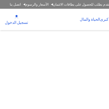
قدم بطلب للحصول على بطاقات الائتمان
الأسعار والرسوم
اتصل بنا
(opens in a new tab)
كبرى
الحياة والمال
(opens in a new tab)
تسجيل الدخول
حدة