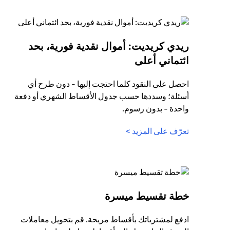
ريدي كريديت: أموال نقدية فورية، بحد
(opens in a new tab)
ائتماني أعلى
احصل على النقود كلما احتجت إليها - دون طرح أي
أسئلة؛ وسددها حسب جدول الأقساط الشهري أو دفعة
واحدة - بدون رسوم.
(opens in a new tab)
تعرّف على المزيد >
(opens in a new tab)
خطة تقسيط ميسرة
ادفع لمشترياتك بأقساط مريحة. قم بتحويل معاملات