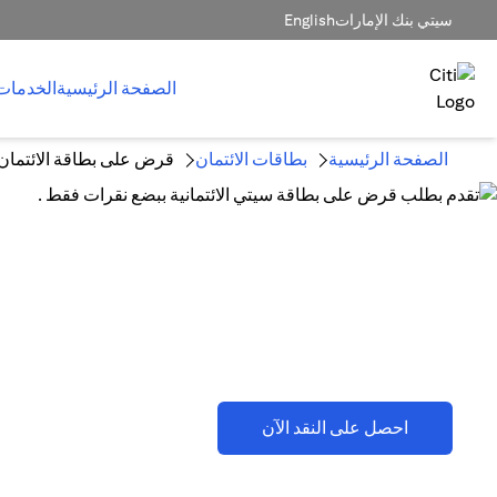
سيتي بنك الإمارات
English
الصفحة الرئيسية
الخدمات
الصفحة الرئيسية
بطاقات الائتمان
قرض على بطاقة الائتمان
قرض على بطاقة الائتمان وخطط تق
(opens in a new tab)
احصل على النقد الآن
تطبق اللشروط والأحكام . يُرجى الرجوع إلى القسم D(2)(B).