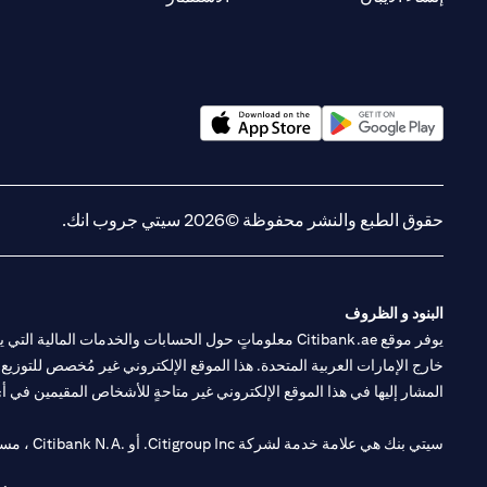
(opens in a new tab)
(opens in a new tab)
حقوق الطبع والنشر محفوظة ©2026 سيتي جروب انك.
البنود و الظروف
يوفر موقع Citibank.ae معلوماتٍ حول الحسابات والخدمات 
خارج الإمارات العربية المتحدة. هذا الموقع الإلكتروني غير مُخصص للتوزيع ع
المشار إليها في هذا الموقع الإلكتروني غير متاحةٍ للأشخاص المقيمين في أي د
سيتي بنك هي علامة خدمة لشركة Citigroup Inc. أو .Citibank N.A ، مستخدمة ومسجلة في جميع أنحاء العالم.