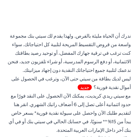
ندرك أن الحياة مليئة بالفرص. ولهذا يقدم لك سيتي بنك مجموعة
واسعة من قروض التقسيط المريحة لتلبية كل احتياجاتك. سواء
كنت ترغب في ترقية جهازك المفضل، أو توحيد رصيد بطاقتك
الائتمانية، أو دفع الرسوم المدرسية، أو شراء تلفزيون جديد، فنحن
ندعمك لتلبية جميع احتياجاتك النقدية دون إجهاد ميزانيتك.
ليس لديك بطاقة من سيتي حتى الآن، وترغب في الحصول على
أموال نقدية فورية؟
جديد
مع سيتي ريدي كريديت، يمكنك الآن الحصول على النقد فورًا مع
new tab
حدود ائتمانية أعلى تصل إلى 6 أضعاف راتبك الشهري.
انقر هنا
لتقديم طلبك الآن واحصل على سيولة نقدية فورية* بسعر خاص
يبدأ من 15%** سنويًا، في حسابك الحالي في سيتي بنك أو في أي
بنك آخر داخل الإمارات العربية المتحدة.