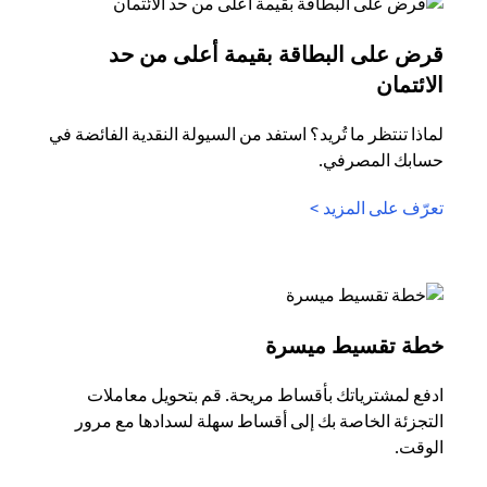
قرض على البطاقة بقيمة أعلى من حد
opens in a new tab
الائتمان
لماذا تنتظر ما تُريد؟ استفد من السيولة النقدية الفائضة في
حسابك المصرفي.
opens in a new tab
تعرّف على المزيد >
opens in a new tab
خطة تقسيط ميسرة
ادفع لمشترياتك بأقساط مريحة. قم بتحويل معاملات
التجزئة الخاصة بك إلى أقساط سهلة لسدادها مع مرور
الوقت.