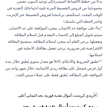
بدءًا من خطط الأقساط الميسرة إلى توحيد الديون، تضمن
مجموعتنا من قروض التقسيط المرنة تلبية احتياجاتك النقدية في
الوقت المحدد. استكشف برنامجنا لقروض التقسيط عبر الإنترنت
واختر الخطة التي تناسبك!
*بناءً على موافقة حد الائتمان. بمجرد الموافقة على حد الائتمان،
سيتم تحويل المبلغ إلى الحساب المقدم قبل استلام البطاقة
وتفعيلها. يرجى العلم أنه بمجرد استلام البطاقة، ستصبح البطاقة
الافتراضية غير ضرورية. يرجى تفعيل بطاقتك الأصلية فور
استلامها.
**تطبق الشروط والأحكام. 15% هو معدل سنوي يُطبق خلال مدة
أول قرض مُسجل على بطاقة ريدي الائتمانية، خلال شهر واحد من
الموافقة على البطاقة. يُطبق فقط على عملاء سيتي الجدد.
ريدي كريديت: أموال نقدية فورية، بحد