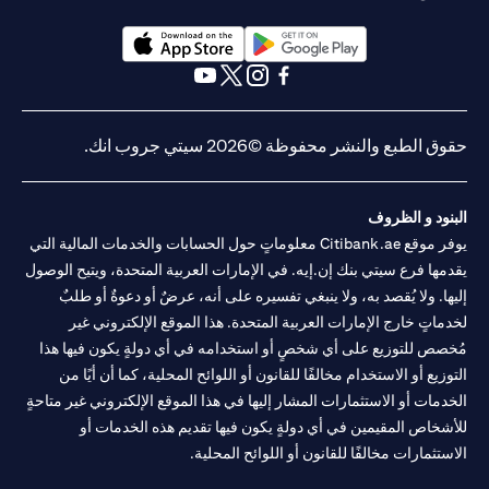
opens in a new tab
opens in a new tab
opens in a new tab
opens in a new tab
opens in a new tab
opens in a new tab
حقوق الطبع والنشر محفوظة ©2026 سيتي جروب انك.
البنود و الظروف
يوفر موقع Citibank.ae معلوماتٍ حول الحسابات والخدمات المالية التي
يقدمها فرع سيتي بنك إن.إيه. في الإمارات العربية المتحدة، ويتيح الوصول
إليها. ولا يُقصد به، ولا ينبغي تفسيره على أنه، عرضٌ أو دعوةٌ أو طلبٌ
لخدماتٍ خارج الإمارات العربية المتحدة. هذا الموقع الإلكتروني غير
مُخصص للتوزيع على أي شخصٍ أو استخدامه في أي دولةٍ يكون فيها هذا
التوزيع أو الاستخدام مخالفًا للقانون أو اللوائح المحلية، كما أن أيًا من
الخدمات أو الاستثمارات المشار إليها في هذا الموقع الإلكتروني غير متاحةٍ
للأشخاص المقيمين في أي دولةٍ يكون فيها تقديم هذه الخدمات أو
الاستثمارات مخالفًا للقانون أو اللوائح المحلية.