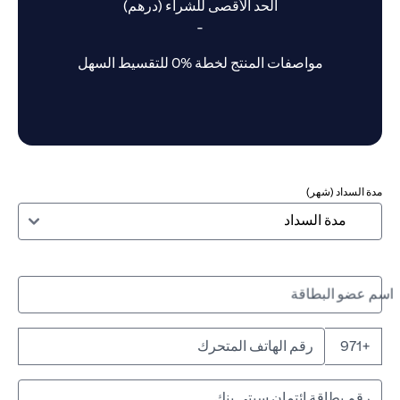
الحد الأقصى للشراء (درهم)
-
مواصفات المنتج لخطة %0 للتقسيط السهل
مدة السداد (شهر)
اسم عضو البطاقة
+971