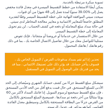
تسوية مبكرة مرتبطة بالخدمة.
يمكن أيضًا الاستفادة من خطط التقسيط الميسرة في معدل فائدة مخفض
يصل إلى %39.00 سنويًا لمدة تصل إلى 48 شهرًا من أي قنوات.
سيحدد سيتي الموافقة النهائية على خطة التقسيط الميسر وفقًا لتقديره
المطلق خاضعاً للمعايير الائتمانية و معايير معالجة المخاطر لدى سيتي.
في حالة سداد مبلغ المعاملة أو دفعه في كشف الحساب ، لن يتم تحويل
المعاملة إلى خطة التقسيط الميسر.
من خلال الاستفسار عن خدماتنا أو عروضنا أو منتجاتنا ، فإنك تفوض
ممثلينا للتواصل معك من خلال تفاصيل الاتصال الخاصة بك ، بما في ذلك
رقم هاتفك / هاتفك المحمول.
تحذير: إذا لم تقم بسداد مدفوعات القرض / التمويل الخاص بك ،
فسوف يتأخر حسابك. قد يؤثر ذلك على تصنيفك الائتماني ، مما قد
يحد من قدرتك على الوصول إلى التمويل في المستقبل.
سيشكل مبلغ القسط جزءًا من كشف حسابك الشهري وسيُضاف إلى الحد
الأدنى للمبلغ المستحق. في حال قمت بدفع أقل من الحد الأدنى المستحق
، فإن مبلغ القسط سيخضع لرسوم التمويل. إذا فاتتك السداد لأكثر من 60
يومًا متتاليًا من آخر دفعة تم سدادها ، فسيصبح المبلغ المستحق بالكامل
من القرض جزءًا من البطاقة المستحقة بالكامل وسينطبق معدل الفائدة
القياسي كما هو مذكور في جدول الرسوم.