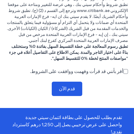
تطبق شروط وأحكام سيتي بنك ، وهي عرضة للتغيير ومتاحة على موقعنا
(opens in a new tab)
الإلكتروني
www.citibank.ae
وترجع إلى القسم د (2) (ج). تطبق شروط
وأحكام الشريك أيضًا. لا يقدم سيتي بنك ان ايه- فرع الإمارات العربية
المتحدة أي ضمانات ولا يتحمل أي التزام أو مسؤولية فيما يتعلق بالمنتجات
والخدمات المقدمة من قبل الشريك (الشركاء) / الكيان (الكيانات) الأخرى.
سيتي بنك ، إن إيه - فرع الإمارات العربية المتحدة مرخص من قبل
مصرف الإمارات العربية المتحدة المركزي كفرع لبنك أجنبي.
تطبق رسوم المعالجة على خطة التقسيط السهل بفائدة 0% وستختلف
بناءً على اختيار التاجر والمدة. يمكن الاطلاع على التفاصيل أعلاه في جزء
"مواصفات المنتج لخطة %0 للتقسيط السهل".
أقر بأنني قد قرأت وفهمت ووافقت على الشروط.
قدم الآن
تقدم بطلب للحصول على بطاقة ائتمان سيتي جديدة
واحصل على عرض ترحيبي يصل إلى 1,250 درهم كاسترداد
نقدي!