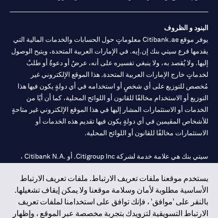
البنود و الظروف
يوفر موقع Citibank.ae معلوماتٍ حول الحسابات والخدمات المالية التي
يقدمها فرع سيتي بنك إن.إيه. في الإمارات العربية المتحدة، ويتيح الوصول
إليها. ولا يُقصد به، ولا ينبغي تفسيره على أنه، عرضٌ أو دعوةٌ أو طلبٌ
لخدماتٍ خارج الإمارات العربية المتحدة. هذا الموقع الإلكتروني غير
مُخصص للتوزيع على أي شخصٍ أو استخدامه في أي دولةٍ يكون فيها هذا
التوزيع أو الاستخدام مخالفًا للقانون أو اللوائح المحلية، كما أن أيًا من
الخدمات أو الاستثمارات المشار إليها في هذا الموقع الإلكتروني غير متاحةٍ
للأشخاص المقيمين في أي دولةٍ يكون فيها تقديم هذه الخدمات أو
الاستثمارات مخالفًا للقانون أو اللوائح المحلية.
سيتي بنك هي علامة خدمة لشركة Citigroup Inc. أو .Citibank N.A ،
مستخدمة ومسجلة في جميع أنحاء العالم.
يستخدم موقعنا ملفات تعريف الارتباط. ملفات تعريف الارتباط
الأساسية مطلوبة لأمان وسلامة موقعنا ولا يمكن إيقاف تشغيلها.
سيتي بنك إن. إيه. الإمارات مسجل لدى مصرف الإمارات المركزي تحت
بالنقر على 'موافق' ، فإنك توافق على استخدامنا لملفات تعريف
أرقام التراخيص 202563 لفرع الوصل في دبي، 531989 لفرع مول
الارتباط التسويقية لتزويدك بتجربة مخصصة عبر الموقع ، وإظهار
الإمارات في دبي، و
CN-1002019
لفرع أبوظبي. هاتف: 4000 311 04.