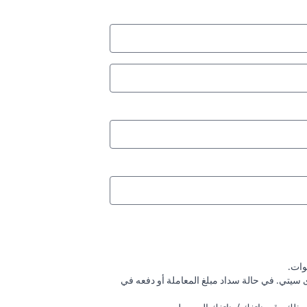
دى سيتي. في حالة سداد مبلغ المعاملة أو دفعه في