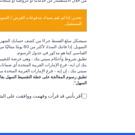
من خلال الاستفسار عن خدماتنا أو عروضنا أو منتجات
تحذير: إذا لم تقم بسداد مدفوعات القرض / التمو
المستقبل.
سيشكل مبلغ القسط جزءًا من كشف حسابك الشهري وس
التمويل. إذا فاتت
القياسي كما هو مذكور في جدول الرسوم.
تطبق شروط وأحكام سيتي بنك ، وهي عرضة للتغيير و
بنك ان ايه- فرع الإمارات العربية المتحدة أي ضمانات
سيتي بنك ، إن إيه - فرع الإمارات العربية المتحدة
السهل".
أقر بأنني قد قرأت وفهمت ووافقت على ال