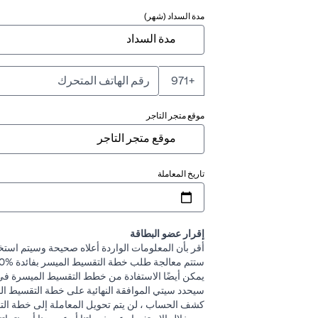
مدة السداد (شهر)
+971
موقع متجر التاجر
تاريخ المعاملة
إقرار عضو البطاقة
أقر بأن المعلومات الواردة أعلاه صحيحة وسيتم استخ
ستتم معالجة طلب خطة التقسيط الميسر بفائدة %0 ولا توجد رسوم تسوية مبكرة مرتبطة بالخدمة.
يمكن أيضًا الاستفادة من خطط التقسيط الميسرة في معدل فائدة مخفض يصل إلى %0
سيحدد سيتي الموافقة النهائية على خطة التقسيط المي
كشف الحساب ، لن يتم تحويل المعاملة إلى خطة الت