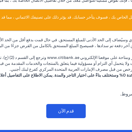
نا ، فإنك تفوض ممثلينا للتواصل معك من خلال تفاصيل الاتصال الخاصة بك ، بما ف
يل الخاص بك ، فسوف يتأخر حسابك. قد يؤثر ذلك على تصنيفك الائتماني ، مما ق
يُضاف إلى الحد الأدنى للمبلغ المستحق. في حال قمت بدفع أقل من الحد ال
ك السداد لأكثر من 60 يومًا متتاليًا من آخر دفعة تم سدادها ، فسيصبح المبلغ المستحق بالكامل من الق
(opens in a new tab)
متاحة على موقعنا الإلكتروني
www.citibank.ae
وترجع إلى
 ولا يتحمل أي التزام أو مسؤولية فيما يتعلق بالمنتجات والخدمات المقدمة من قبل 
 مرخص من قبل مصرف الإمارات العربية المتحدة المركزي كفرع لبنك أجنبي.
شروط.
قدم الآن