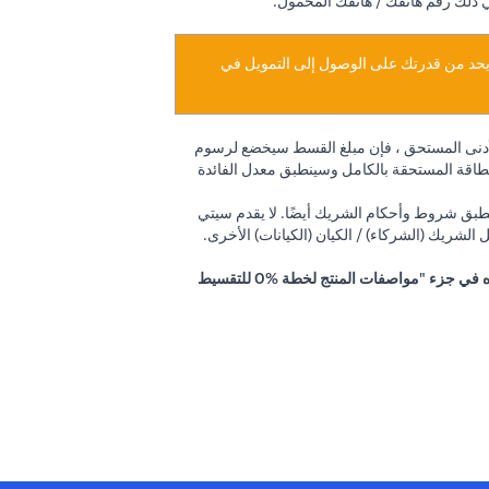
ي ذلك رقم هاتفك / هاتفك المحمول.
د يحد من قدرتك على الوصول إلى التمويل في
أدنى المستحق ، فإن مبلغ القسط سيخضع لرسوم
رض جزءًا من البطاقة المستحقة بالكامل وسينطبق معدل الفائدة
 القسم د (2) (ج). تطبق شروط وأحكام الشريك أيضًا. لا يقدم سيتي
الشريك (الشركاء) / الكيان (الكيانات) الأخرى.
تطبق رسوم المعالجة على خطة التقسيط السهل بفائدة 0% وستختلف بناءً على اختيار التاجر والمدة. يمكن الاطلاع على التفاصيل أعلاه في جزء "مواصفات المنتج لخطة %0 للتقسيط