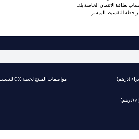
شراء (درهم)
مواصفات المنتج لخطة %0 للتقسيط السهل
ء (درهم)