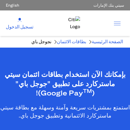
سيتي بنك الإمارات
English
تسجيل الدخول
الصفحة الرئيسية
بطاقات الائتمان
نجوجل باي
بإمكانك الآن استخدام بطاقات ائتمان سيتي
ماستركارد على تطبيق "جوجل باي"
TM
)!
(Google Pay
استمتع بمشتريات سريعة وآمنة وسهلة مع بطاقة سيتي
ماستركارد الائتمانية وتطبيق جوجل باي.