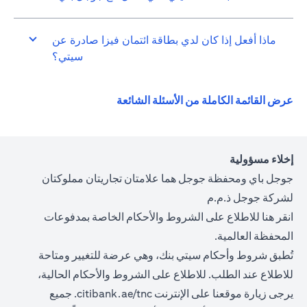
ماذا أفعل إذا كان لدي بطاقة ائتمان فيزا صادرة عن
سيتي؟
(opens in a new tab)
عرض القائمة الكاملة من الأسئلة الشائعة
إخلاء مسؤولية
جوجل باي ومحفظة جوجل هما علامتان تجاريتان مملوكتان
لشركة جوجل ذ.م.م
(opens in a new tab)
انقر
هنا
للاطلاع على الشروط والأحكام الخاصة بمدفوعات
المحفظة العالمية.
تُطبق شروط وأحكام سيتي بنك، وهي عرضة للتغيير ومتاحة
للاطلاع عند الطلب. للاطلاع على الشروط والأحكام الحالية،
(opens in a new tab)
يرجى زيارة موقعنا على الإنترنت
citibank.ae/tnc.
جميع