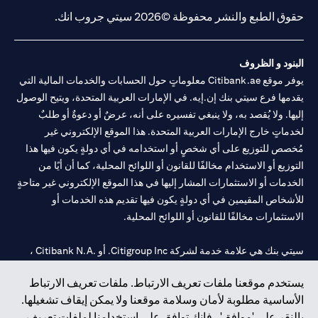
حقوق الطبع والنشر محفوظة ©2026 سيتي جروب انك.
البنود و الظروف
يوفر موقع Citibank.ae معلوماتٍ حول الحسابات والخدمات المالية التي
يقدمها فرع سيتي بنك إن.إيه. في الإمارات العربية المتحدة، ويتيح الوصول
إليها. ولا يُقصد به، ولا ينبغي تفسيره على أنه، عرضٌ أو دعوةٌ أو طلبٌ
لخدماتٍ خارج الإمارات العربية المتحدة. هذا الموقع الإلكتروني غير
مُخصص للتوزيع على أي شخصٍ أو استخدامه في أي دولةٍ يكون فيها هذا
التوزيع أو الاستخدام مخالفًا للقانون أو اللوائح المحلية، كما أن أيًا من
الخدمات أو الاستثمارات المشار إليها في هذا الموقع الإلكتروني غير متاحةٍ
للأشخاص المقيمين في أي دولةٍ يكون فيها تقديم هذه الخدمات أو
الاستثمارات مخالفًا للقانون أو اللوائح المحلية.
سيتي بنك هي علامة خدمة لشركة Citigroup Inc. أو .Citibank N.A ،
مستخدمة ومسجلة في جميع أنحاء العالم.
يستخدم موقعنا ملفات تعريف الارتباط. ملفات تعريف الارتباط
الأساسية مطلوبة لأمان وسلامة موقعنا ولا يمكن إيقاف تشغيلها.
سيتي بنك إن. إيه. الإمارات مسجل لدى مصرف الإمارات المركزي تحت
بالنقر على 'موافق' ، فإنك توافق على استخدامنا لملفات تعريف