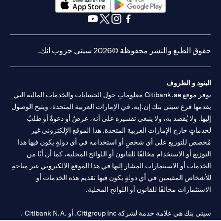
(opens in a new tab)
(opens in a new tab)
(opens in a new tab)
(opens in a new tab)
(opens in a new tab)
(opens in a new tab)
حقوق الطبع والنشر محفوظة ©2026 سيتي جروب انك.
البنود و الظروف
يوفر موقع Citibank.ae معلوماتٍ حول الحسابات والخدمات المالية التي
يقدمها فرع سيتي بنك إن.إيه. في الإمارات العربية المتحدة، ويتيح الوصول
إليها. ولا يُقصد به، ولا ينبغي تفسيره على أنه، عرضٌ أو دعوةٌ أو طلبٌ
لخدماتٍ خارج الإمارات العربية المتحدة. هذا الموقع الإلكتروني غير
مُخصص للتوزيع على أي شخصٍ أو استخدامه في أي دولةٍ يكون فيها هذا
التوزيع أو الاستخدام مخالفًا للقانون أو اللوائح المحلية، كما أن أيًا من
الخدمات أو الاستثمارات المشار إليها في هذا الموقع الإلكتروني غير متاحةٍ
للأشخاص المقيمين في أي دولةٍ يكون فيها تقديم هذه الخدمات أو
الاستثمارات مخالفًا للقانون أو اللوائح المحلية.
سيتي بنك هي علامة خدمة لشركة Citigroup Inc. أو .Citibank N.A ،