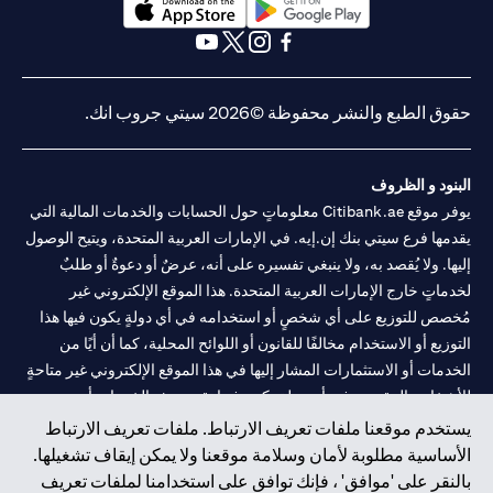
(opens in a new tab)
(opens in a new tab)
(opens in a new tab)
(opens in a new tab)
(opens in a new tab)
(opens in a new tab)
حقوق الطبع والنشر محفوظة ©2026 سيتي جروب انك.
البنود و الظروف
يوفر موقع Citibank.ae معلوماتٍ حول الحسابات والخدمات المالية التي
يقدمها فرع سيتي بنك إن.إيه. في الإمارات العربية المتحدة، ويتيح الوصول
إليها. ولا يُقصد به، ولا ينبغي تفسيره على أنه، عرضٌ أو دعوةٌ أو طلبٌ
لخدماتٍ خارج الإمارات العربية المتحدة. هذا الموقع الإلكتروني غير
مُخصص للتوزيع على أي شخصٍ أو استخدامه في أي دولةٍ يكون فيها هذا
التوزيع أو الاستخدام مخالفًا للقانون أو اللوائح المحلية، كما أن أيًا من
الخدمات أو الاستثمارات المشار إليها في هذا الموقع الإلكتروني غير متاحةٍ
للأشخاص المقيمين في أي دولةٍ يكون فيها تقديم هذه الخدمات أو
الاستثمارات مخالفًا للقانون أو اللوائح المحلية.
يستخدم موقعنا ملفات تعريف الارتباط. ملفات تعريف الارتباط
الأساسية مطلوبة لأمان وسلامة موقعنا ولا يمكن إيقاف تشغيلها.
سيتي بنك هي علامة خدمة لشركة Citigroup Inc. أو .Citibank N.A ،
بالنقر على 'موافق' ، فإنك توافق على استخدامنا لملفات تعريف