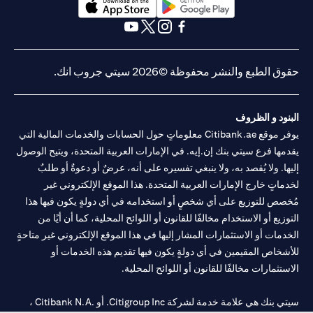
(opens in a new tab)
(opens in a new tab)
(opens in a new tab)
(opens in a new tab)
(opens in a new tab)
(opens in a new tab)
حقوق الطبع والنشر محفوظة ©2026 سيتي جروب انك.
البنود و الظروف
يوفر موقع Citibank.ae معلوماتٍ حول الحسابات والخدمات المالية التي
يقدمها فرع سيتي بنك إن.إيه. في الإمارات العربية المتحدة، ويتيح الوصول
إليها. ولا يُقصد به، ولا ينبغي تفسيره على أنه، عرضٌ أو دعوةٌ أو طلبٌ
لخدماتٍ خارج الإمارات العربية المتحدة. هذا الموقع الإلكتروني غير
مُخصص للتوزيع على أي شخصٍ أو استخدامه في أي دولةٍ يكون فيها هذا
التوزيع أو الاستخدام مخالفًا للقانون أو اللوائح المحلية، كما أن أيًا من
الخدمات أو الاستثمارات المشار إليها في هذا الموقع الإلكتروني غير متاحةٍ
للأشخاص المقيمين في أي دولةٍ يكون فيها تقديم هذه الخدمات أو
الاستثمارات مخالفًا للقانون أو اللوائح المحلية.
سيتي بنك هي علامة خدمة لشركة Citigroup Inc. أو .Citibank N.A ،