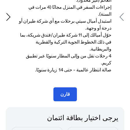
العالم (غير محدود).
إجراءات السفر في المنزل مجانًا (4 مرات في
في
السنة).
وا
Next
Previous
استبدل أميال سيتي برحلات مع أي شركة طيران أو
درجة أو وجهة.
كر
حوّل أميالك إلى 11 شركة طيران/فندق شريكة، بما
في ذلك الخطوط الجوية التركية والقطرية
سن
والبريطانية.
4 رحلات نقل من وإلى المطار سنويًا عبر تطبيق
وا
كريم.
صالة انتظار عالمية - حتى 14 زيارة سنويًا.
شه
قارن
يرجى اختيار بطاقة ائتمان