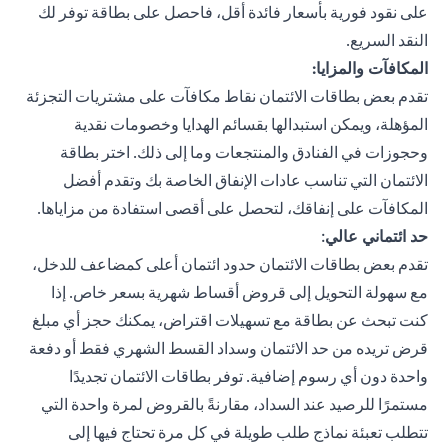
على نقود فورية بأسعار فائدة أقل، فاحصل على بطاقة توفر لك
النقد السريع.
المكافآت والمزايا:
تقدم بعض بطاقات الائتمان نقاط مكافآت على مشتريات التجزئة
المؤهلة، ويمكن استبدالها بقسائم الهدايا وخصومات نقدية
وحجوزات في الفنادق والمنتجعات وما إلى ذلك. اختر بطاقة
الائتمان التي تناسب عادات الإنفاق الخاصة بك وتقدم أفضل
المكافآت على إنفاقك، لتحصل على أقصى استفادة من مزاياها.
حد ائتماني عالي
:
تقدم بعض بطاقات الائتمان حدود ائتمان أعلى كمضاعف للدخل،
مع سهولة التحويل إلى قروض أقساط شهرية بسعر خاص. إذا
كنت تبحث عن بطاقة مع تسهيلات اقتراض، يمكنك حجز أي مبلغ
قرض تريده من حد الائتمان وسداد القسط الشهري فقط أو دفعة
واحدة دون أي رسوم إضافية. توفر بطاقات الائتمان تجديدًا
مستمرًا للرصيد عند السداد، مقارنةً بالقروض لمرة واحدة التي
تتطلب تعبئة نماذج طلب طويلة في كل مرة تحتاج فيها إلى