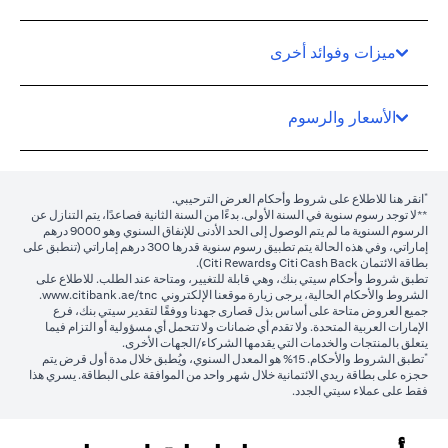
ميزات وفوائد أخرى
الأسعار والرسوم
*
(opens in a new tab)
انقر هنا
للاطلاع على شروط وأحكام العرض الترحيبي.
**لا توجد رسوم سنوية في السنة الأولى. بدءًا من السنة الثانية فصاعدًا، يتم التنازل عن
الرسوم السنوية ما لم يتم الوصول إلى الحد الأدنى للإنفاق السنوي وهو 9000 درهم
إماراتي، وفي هذه الحالة يتم تطبيق رسوم سنوية قدرها 300 درهم إماراتي (تنطبق على
بطاقة الائتمان Citi Cash Back وCiti Rewards).
تطبق شروط وأحكام سيتي بنك، وهي قابلة للتغيير، ومتاحة عند الطلب. للاطلاع على
(opens in a new tab)
الشروط والأحكام الحالية، يرجى زيارة موقعنا الإلكتروني
www.citibank.ae/tnc
.
جميع العروض متاحة على أساس بذل قصارى جهدنا ووفقًا لتقدير سيتي بنك، فرع
الإمارات العربية المتحدة. ولا تقدم أي ضمانات ولا تتحمل أي مسؤولية أو التزام فيما
يتعلق بالمنتجات والخدمات التي يقدمها الشركاء/الجهات الأخرى.
*
تطبق الشروط والأحكام.
15%
هو المعدل السنوي، ويُطبق خلال مدة أول قرض يتم
حجزه على بطاقة ريدي الائتمانية خلال شهر واحد من الموافقة على البطاقة. يسري هذا
فقط على عملاء سيتي الجدد.