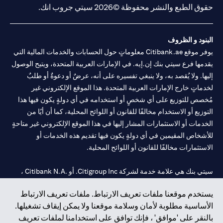
حقوق الطبع والنشر محفوظة ©2026 سيتي جروب انك.
البنود و الظروف
يوفر موقع Citibank.ae معلوماتٍ حول الحسابات والخدمات المالية التي
يقدمها فرع سيتي بنك إن.إيه. في الإمارات العربية المتحدة، ويتيح الوصول
إليها. ولا يُقصد به، ولا ينبغي تفسيره على أنه، عرضٌ أو دعوةٌ أو طلبٌ
لخدماتٍ خارج الإمارات العربية المتحدة. هذا الموقع الإلكتروني غير
مُخصص للتوزيع على أي شخصٍ أو استخدامه في أي دولةٍ يكون فيها هذا
التوزيع أو الاستخدام مخالفًا للقانون أو اللوائح المحلية، كما أن أيًا من
الخدمات أو الاستثمارات المشار إليها في هذا الموقع الإلكتروني غير متاحةٍ
للأشخاص المقيمين في أي دولةٍ يكون فيها تقديم هذه الخدمات أو
الاستثمارات مخالفًا للقانون أو اللوائح المحلية.
سيتي بنك هي علامة خدمة لشركة Citigroup Inc. أو .Citibank N.A ،
مستخدمة ومسجلة في جميع أنحاء العالم.
يستخدم موقعنا ملفات تعريف الارتباط. ملفات تعريف الارتباط
الأساسية مطلوبة لأمان وسلامة موقعنا ولا يمكن إيقاف تشغيلها.
سيتي بنك إن. إيه. الإمارات مسجل لدى مصرف الإمارات المركزي تحت
بالنقر على 'موافق' ، فإنك توافق على استخدامنا لملفات تعريف
أرقام التراخيص 202563 لفرع الوصل في دبي، 531989 لفرع مول