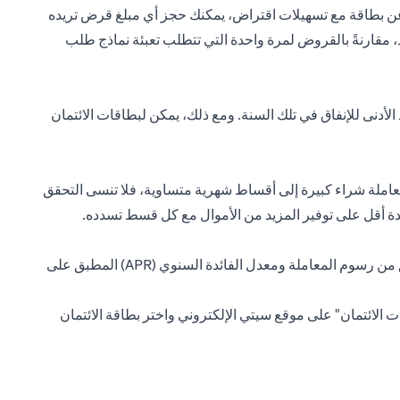
ن بطاقة مع تسهيلات اقتراض، يمكنك حجز أي مبلغ قرض تريده
، مقارنةً بالقروض لمرة واحدة التي تتطلب تعبئة نماذج طلب
لأدنى للإنفاق في تلك السنة. ومع ذلك، يمكن لبطاقات الائتمان
عاملة شراء كبيرة إلى أقساط شهرية متساوية، فلا تنسى التحقق
دة أقل على توفير المزيد من الأموال مع كل قسط تسدده.
قد توفر بعض بطاقات الائتمان خيارات السحب النقدي، والتي يمكن أن تساعدك في الحصول على أموال إضافية عند الحاجة. لا تنسَ التحقق من رسوم المعاملة ومعدل الفائدة السنوي (APR) المطبق على
ت الائتمان" على موقع سيتي الإلكتروني واختر بطاقة الائتمان