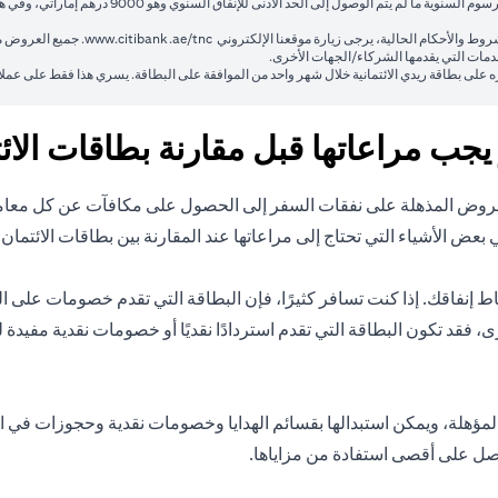
(opens in a new tab)
وط والأحكام الحالية، يرجى زيارة موقعنا الإلكتروني
www.citibank.ae/tnc
. جميع العروض م
لخدمات التي يقدمها الشركاء/الجهات الأخرى.
على بطاقة ريدي الائتمانية خلال شهر واحد من الموافقة على البطاقة. يسري هذا فقط على عملا
يجب مراعاتها قبل مقارنة بطاقات الائ
ن العروض المذهلة على نفقات السفر إلى الحصول على مكافآت عن كل معامل
 بعض الأشياء التي تحتاج إلى مراعاتها عند المقارنة بين بطاقات الائتمان:
نماط إنفاقك. إذا كنت تسافر كثيرًا، فإن البطاقة التي تقدم خصومات على 
خرى، فقد تكون البطاقة التي تقدم استردادًا نقديًا أو خصومات نقدية مفي
ؤهلة، ويمكن استبدالها بقسائم الهدايا وخصومات نقدية وحجوزات في الفن
صل على أقصى استفادة من مزاياها.