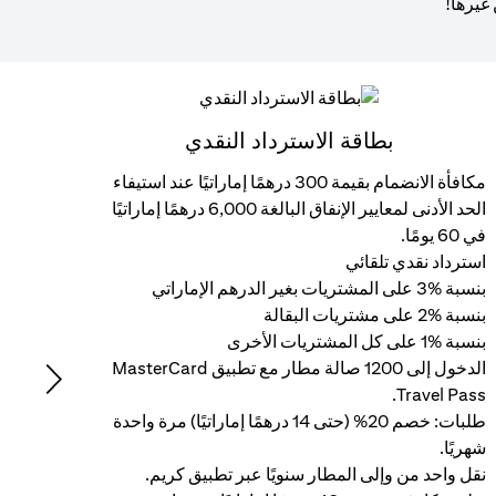
 غيرها!
بطاقة الاسترداد النقدي
مكافأة الانضمام بقيمة 300 درهمًا إماراتيًا عند استيفاء
أموال
الحد الأدنى لمعايير الإنفاق البالغة 6,000 درهمًا إماراتيًا
سنويً
في 60 يومًا.
العرب
استرداد نقدي تلقائي
بنسبة %3 على المشتريات بغير الدرهم الإماراتي
الشه
بنسبة %2 على مشتريات البقالة
سدد 
بنسبة %1 على كل المشتريات الأخرى
دون 
الدخول إلى 1200 صالة مطار مع تطبيق MasterCard
Next
Travel Pass.
الإعف
طلبات: خصم 20% (حتى 14 درهمًا إماراتيًا) مرة واحدة
إمارا
شهريًا.
طلبا
نقل واحد من وإلى المطار سنويًا عبر تطبيق كريم.
شهريً