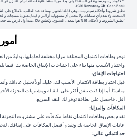
Citi Cash Back وCiti Rewards).
تطبق شروط وأحكام سيتي بنك، وهي قابلة للتغيير، ومتاحة عند الطلب. للاطلاع على الشر
المتحدة. ولا تقدم أي ضمانات ولا تتحمل أي مسؤولية أو التزام فيما يتعلق بالمنتجات وا
*
تطبق الشروط والأحكام.
15%
هو المعدل السنوي، ويُطبق خلال مدة أول قرض يتم حجزه 
أمور 
توفر بطاقات الائتمان المختلفة مزايا مختلفة لحامليها، بدايةً م
واختيار الأنسب منها بناء على احتياجات الإنفاق الخاصة بك. فيما يلي
احتياجات الإنفاق:
قبل اختيار بطاقة الائتمان الأنسب لك، عليك أولاً تحليل عاداتك وأ
مناسبًا. أما إذا كنت تنفق أكثر على البقالة ومشتريات التجزئة الأ
أقل، فاحصل على بطاقة توفر لك النقد السريع.
المكافآت والمزايا:
تقدم بعض بطاقات الائتمان نقاط مكافآت على مشتريات التجزئة الم
عادات الإنفاق الخاصة بك وتقدم أفضل المكافآت على إنفاقك، لتح
حد ائتماني عالي
: