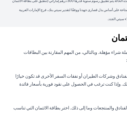
**لا توجد رسوم سنوية في السنة الأولى. بدءًا من السنة الثانية فصاعدًا، يتم التنازل عن الرسوم السنوية ما لم يتم الوصول إلى الحد الأدنى للإنفاق السنوي وهو 9000 درهم إماراتي، وفي هذه الحالة يتم تطبيق رسوم سنوية قدرها 300 درهم إماراتي (تنطبق على بطاقة الائتمان
تاحة على أساس بذل قصارى جهدنا ووفقًا لتقدير سيتي بنك، فرع الإمارات العربية
ء سيتي الجدد.
تمان
ة شراء مؤهلة. وبالتالي، من المهم المقارنة بين البطاقات
الفنادق وشركات الطيران أو نفقات السفر الأخرى قد تكون خيارًا
دة لك. وإذا كنت ترغب في الحصول على نقود فورية بأسعار فائدة
ادق والمنتجعات وما إلى ذلك. اختر بطاقة الائتمان التي تناسب