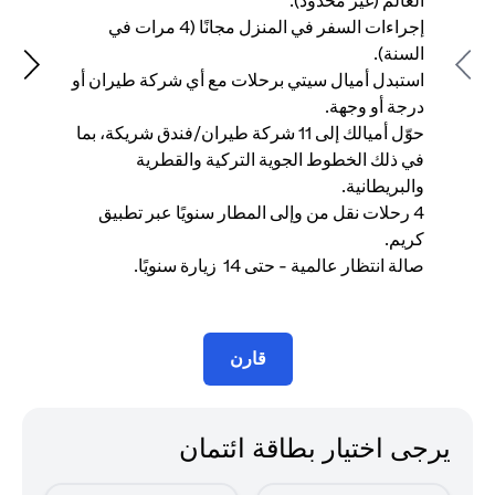
العالم (غير محدود).
إجراءات السفر في المنزل مجانًا (4 مرات في
في
السنة).
وا
Next
Previous
استبدل أميال سيتي برحلات مع أي شركة طيران أو
درجة أو وجهة.
كر
حوّل أميالك إلى 11 شركة طيران/فندق شريكة، بما
في ذلك الخطوط الجوية التركية والقطرية
سن
والبريطانية.
4 رحلات نقل من وإلى المطار سنويًا عبر تطبيق
وا
كريم.
صالة انتظار عالمية - حتى 14 زيارة سنويًا.
شه
قارن
يرجى اختيار بطاقة ائتمان