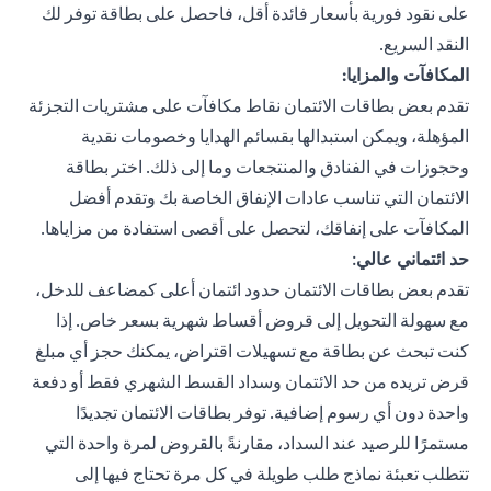
على نقود فورية بأسعار فائدة أقل، فاحصل على بطاقة توفر لك
النقد السريع.
المكافآت والمزايا:
تقدم بعض بطاقات الائتمان نقاط مكافآت على مشتريات التجزئة
المؤهلة، ويمكن استبدالها بقسائم الهدايا وخصومات نقدية
وحجوزات في الفنادق والمنتجعات وما إلى ذلك. اختر بطاقة
الائتمان التي تناسب عادات الإنفاق الخاصة بك وتقدم أفضل
المكافآت على إنفاقك، لتحصل على أقصى استفادة من مزاياها.
حد ائتماني عالي
:
تقدم بعض بطاقات الائتمان حدود ائتمان أعلى كمضاعف للدخل،
مع سهولة التحويل إلى قروض أقساط شهرية بسعر خاص. إذا
كنت تبحث عن بطاقة مع تسهيلات اقتراض، يمكنك حجز أي مبلغ
قرض تريده من حد الائتمان وسداد القسط الشهري فقط أو دفعة
واحدة دون أي رسوم إضافية. توفر بطاقات الائتمان تجديدًا
مستمرًا للرصيد عند السداد، مقارنةً بالقروض لمرة واحدة التي
تتطلب تعبئة نماذج طلب طويلة في كل مرة تحتاج فيها إلى