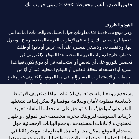
حقوق الطبع والنشر محفوظة ©2026 سيتي جروب انك.
البنود و الظروف
يوفر موقع Citibank.ae معلوماتٍ حول الحسابات والخدمات المالية التي
يقدمها فرع سيتي بنك إن.إيه. في الإمارات العربية المتحدة، ويتيح الوصول
إليها. ولا يُقصد به، ولا ينبغي تفسيره على أنه، عرضٌ أو دعوةٌ أو طلبٌ
لخدماتٍ خارج الإمارات العربية المتحدة. هذا الموقع الإلكتروني غير
مُخصص للتوزيع على أي شخصٍ أو استخدامه في أي دولةٍ يكون فيها هذا
التوزيع أو الاستخدام مخالفًا للقانون أو اللوائح المحلية، كما أن أيًا من
الخدمات أو الاستثمارات المشار إليها في هذا الموقع الإلكتروني غير متاحةٍ
للأشخاص المقيمين في أي دولةٍ يكون فيها تقديم هذه الخدمات أو
الاستثمارات مخالفًا للقانون أو اللوائح المحلية.
يستخدم موقعنا ملفات تعريف الارتباط. ملفات تعريف الارتباط
الأساسية مطلوبة لأمان وسلامة موقعنا ولا يمكن إيقاف تشغيلها.
سيتي بنك هي علامة خدمة لشركة Citigroup Inc. أو .Citibank N.A ،
بالنقر على 'موافق' ، فإنك توافق على استخدامنا لملفات تعريف
مستخدمة ومسجلة في جميع أنحاء العالم.
الارتباط التسويقية لتزويدك بتجربة مخصصة عبر الموقع ، وإظهار
المحتوى والإعلانات المستهدفة ، وجمع البيانات الإحصائية حول
سيتي بنك إن. إيه. الإمارات مسجل لدى مصرف الإمارات المركزي تحت
استخدام الموقع. يمكن مشاركة هذه المعلومات مع شركائنا في
أرقام التراخيص 202563 لفرع الوصل في دبي، 531989 لفرع مول
وسائل التواصل الاجتماعي والإعلان والتحليل والذين قد يجمعونها