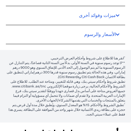
ميزات وفوائد أخرى
الأسعار والرسوم
*
(opens in a new tab)
انقر هنا
للاطلاع على شروط وأحكام العرض الترحيبي.
**لا توجد رسوم سنوية في السنة الأولى. بدءًا من السنة الثانية فصاعدًا، يتم التنازل عن
الرسوم السنوية ما لم يتم الوصول إلى الحد الأدنى للإنفاق السنوي وهو 9000 درهم
إماراتي، وفي هذه الحالة يتم تطبيق رسوم سنوية قدرها 300 درهم إماراتي (تنطبق على
بطاقة الائتمان Citi Cash Back وCiti Rewards).
تطبق شروط وأحكام سيتي بنك، وهي قابلة للتغيير، ومتاحة عند الطلب. للاطلاع على
(opens in a new tab)
الشروط والأحكام الحالية، يرجى زيارة موقعنا الإلكتروني
www.citibank.ae/tnc
.
جميع العروض متاحة على أساس بذل قصارى جهدنا ووفقًا لتقدير سيتي بنك، فرع
الإمارات العربية المتحدة. ولا تقدم أي ضمانات ولا تتحمل أي مسؤولية أو التزام فيما
يتعلق بالمنتجات والخدمات التي يقدمها الشركاء/الجهات الأخرى.
*
تطبق الشروط والأحكام.
15%
هو المعدل السنوي، ويُطبق خلال مدة أول قرض يتم
حجزه على بطاقة ريدي الائتمانية خلال شهر واحد من الموافقة على البطاقة. يسري هذا
فقط على عملاء سيتي الجدد.