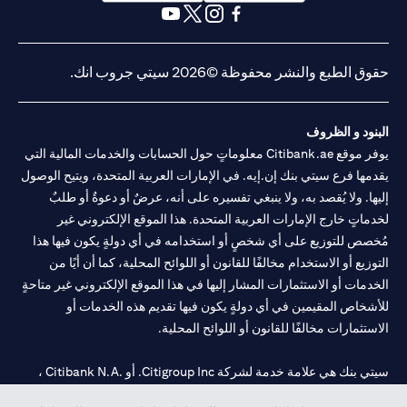
opens in a new tab
opens in a new tab
opens in a new tab
opens in a new tab
opens in a new tab
opens in a new tab
حقوق الطبع والنشر محفوظة ©2026 سيتي جروب انك.
البنود و الظروف
يوفر موقع Citibank.ae معلوماتٍ حول الحسابات والخدمات المالية التي
يقدمها فرع سيتي بنك إن.إيه. في الإمارات العربية المتحدة، ويتيح الوصول
إليها. ولا يُقصد به، ولا ينبغي تفسيره على أنه، عرضٌ أو دعوةٌ أو طلبٌ
لخدماتٍ خارج الإمارات العربية المتحدة. هذا الموقع الإلكتروني غير
مُخصص للتوزيع على أي شخصٍ أو استخدامه في أي دولةٍ يكون فيها هذا
التوزيع أو الاستخدام مخالفًا للقانون أو اللوائح المحلية، كما أن أيًا من
الخدمات أو الاستثمارات المشار إليها في هذا الموقع الإلكتروني غير متاحةٍ
للأشخاص المقيمين في أي دولةٍ يكون فيها تقديم هذه الخدمات أو
الاستثمارات مخالفًا للقانون أو اللوائح المحلية.
سيتي بنك هي علامة خدمة لشركة Citigroup Inc. أو .Citibank N.A ،
مستخدمة ومسجلة في جميع أنحاء العالم.