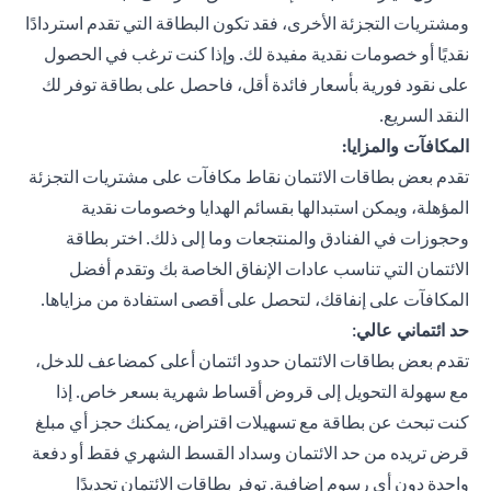
ومشتريات التجزئة الأخرى، فقد تكون البطاقة التي تقدم استردادًا
نقديًا أو خصومات نقدية مفيدة لك. وإذا كنت ترغب في الحصول
على نقود فورية بأسعار فائدة أقل، فاحصل على بطاقة توفر لك
النقد السريع.
المكافآت والمزايا:
تقدم بعض بطاقات الائتمان نقاط مكافآت على مشتريات التجزئة
المؤهلة، ويمكن استبدالها بقسائم الهدايا وخصومات نقدية
وحجوزات في الفنادق والمنتجعات وما إلى ذلك. اختر بطاقة
الائتمان التي تناسب عادات الإنفاق الخاصة بك وتقدم أفضل
المكافآت على إنفاقك، لتحصل على أقصى استفادة من مزاياها.
حد ائتماني عالي
:
تقدم بعض بطاقات الائتمان حدود ائتمان أعلى كمضاعف للدخل،
مع سهولة التحويل إلى قروض أقساط شهرية بسعر خاص. إذا
كنت تبحث عن بطاقة مع تسهيلات اقتراض، يمكنك حجز أي مبلغ
قرض تريده من حد الائتمان وسداد القسط الشهري فقط أو دفعة
واحدة دون أي رسوم إضافية. توفر بطاقات الائتمان تجديدًا