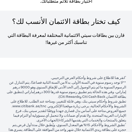
اختيار بطاقة تلائم متطلباتك.
كيف تختار بطاقة الائتمان الأنسب لك؟
قارن بين بطاقات سيتي الائتمانية المختلفة لمعرفة البطاقة التي
تناسبك أكثر من غيرها!
*
opens in a new tab
انقر هنا
للاطلاع على شروط وأحكام العرض الترحيبي.
**لا توجد رسوم سنوية في السنة الأولى. بدءًا من السنة الثانية فصاعدًا، يتم التنازل عن
الرسوم السنوية ما لم يتم الوصول إلى الحد الأدنى للإنفاق السنوي وهو 9000 درهم
إماراتي، وفي هذه الحالة يتم تطبيق رسوم سنوية قدرها 300 درهم إماراتي (تنطبق على
بطاقة الائتمان Citi Cash Back وCiti Rewards).
تطبق شروط وأحكام سيتي بنك، وهي قابلة للتغيير، ومتاحة عند الطلب. للاطلاع على
 new tab
الشروط والأحكام الحالية، يرجى زيارة موقعنا الإلكتروني
www.citibank.ae/tnc
.
جميع العروض متاحة على أساس بذل قصارى جهدنا ووفقًا لتقدير سيتي بنك، فرع
الإمارات العربية المتحدة. ولا تقدم أي ضمانات ولا تتحمل أي مسؤولية أو التزام فيما
يتعلق بالمنتجات والخدمات التي يقدمها الشركاء/الجهات الأخرى.
*
تطبق الشروط والأحكام. 15% هو المعدل السنوي، ويُطبق خلال مدة أول قرض يتم
حجزه على بطاقة ريدي الائتمانية خلال شهر واحد من الموافقة على البطاقة. يسري هذا