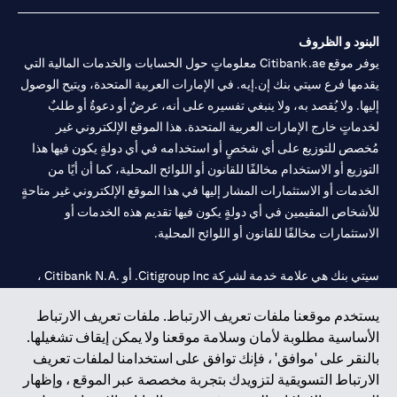
البنود و الظروف
يوفر موقع Citibank.ae معلوماتٍ حول الحسابات والخدمات المالية التي
يقدمها فرع سيتي بنك إن.إيه. في الإمارات العربية المتحدة، ويتيح الوصول
إليها. ولا يُقصد به، ولا ينبغي تفسيره على أنه، عرضٌ أو دعوةٌ أو طلبٌ
لخدماتٍ خارج الإمارات العربية المتحدة. هذا الموقع الإلكتروني غير
مُخصص للتوزيع على أي شخصٍ أو استخدامه في أي دولةٍ يكون فيها هذا
التوزيع أو الاستخدام مخالفًا للقانون أو اللوائح المحلية، كما أن أيًا من
الخدمات أو الاستثمارات المشار إليها في هذا الموقع الإلكتروني غير متاحةٍ
للأشخاص المقيمين في أي دولةٍ يكون فيها تقديم هذه الخدمات أو
الاستثمارات مخالفًا للقانون أو اللوائح المحلية.
سيتي بنك هي علامة خدمة لشركة Citigroup Inc. أو .Citibank N.A ،
مستخدمة ومسجلة في جميع أنحاء العالم.
يستخدم موقعنا ملفات تعريف الارتباط. ملفات تعريف الارتباط
الأساسية مطلوبة لأمان وسلامة موقعنا ولا يمكن إيقاف تشغيلها.
سيتي بنك إن. إيه. الإمارات مسجل لدى مصرف الإمارات المركزي تحت
بالنقر على 'موافق' ، فإنك توافق على استخدامنا لملفات تعريف
أرقام التراخيص 202563 لفرع الوصل في دبي، 531989 لفرع مول
الارتباط التسويقية لتزويدك بتجربة مخصصة عبر الموقع ، وإظهار
الإمارات في دبي، و
CN-1002019
لفرع أبوظبي. هاتف: 4000 311 04.