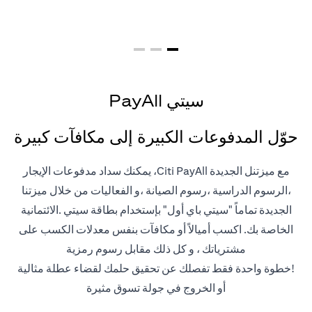
سيتي PayAll
حوّل المدفوعات الكبيرة إلى مكافآت كبيرة
مع ميزتنل الجديدة Citi PayAll، يمكنك سداد مدفوعات الإيجار
،الرسوم الدراسية ،رسوم الصيانة ،و الفعاليات من خلال ميزتنا
الجديدة تماماً "سيتي باي أول" بإستخدام بطاقة سيتي .الائتمانية
الخاصة بك. اكسب أميالاً أو مكافآت بنفس معدلات الكسب على
مشترياتك ، و كل ذلك مقابل رسوم رمزية
!خطوة واحدة فقط تفصلك عن تحقيق حلمك لقضاء عطلة مثالية
أو الخروج في جولة تسوق مثيرة