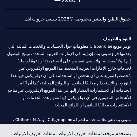
(opens in a new tab)
(opens in a new tab)
(opens in a new tab)
(opens in a new tab)
حقوق الطبع والنشر محفوظة ©2026 سيتي جروب انك.
البنود و الظروف
يوفر موقع Citibank.ae معلوماتٍ حول الحسابات والخدمات المالية التي
يقدمها فرع سيتي بنك إن.إيه. في الإمارات العربية المتحدة، ويتيح الوصول
إليها. ولا يُقصد به، ولا ينبغي تفسيره على أنه، عرضٌ أو دعوةٌ أو طلبٌ
لخدماتٍ خارج الإمارات العربية المتحدة. هذا الموقع الإلكتروني غير
مُخصص للتوزيع على أي شخصٍ أو استخدامه في أي دولةٍ يكون فيها هذا
التوزيع أو الاستخدام مخالفًا للقانون أو اللوائح المحلية، كما أن أيًا من
الخدمات أو الاستثمارات المشار إليها في هذا الموقع الإلكتروني غير متاحةٍ
للأشخاص المقيمين في أي دولةٍ يكون فيها تقديم هذه الخدمات أو
الاستثمارات مخالفًا للقانون أو اللوائح المحلية.
سيتي بنك هي علامة خدمة لشركة Citigroup Inc. أو .Citibank N.A ،
مستخدمة ومسجلة في جميع أنحاء العالم.
يستخدم موقعنا ملفات تعريف الارتباط. ملفات تعريف الارتباط