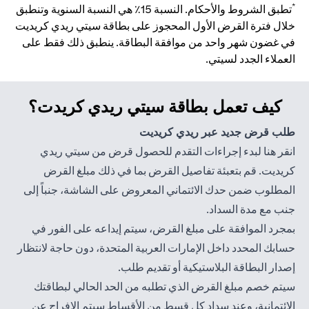
*
تطبق الشروط والأحكام. النسبة 15٪ هي النسبة السنوية وتنطبق
خلال فترة القرض الأول المحجوز على بطاقة سيتي ريدي كريديت
في غضون شهر واحد من موافقة البطاقة. ينطبق ذلك فقط على
العملاء الجدد لسيتي.
كيف تعمل بطاقة سيتي ريدي كريدت؟
طلب قرض جديد عبر ريدي كريديت
انقر هنا
لبدء إجراءات التقدم للحصول قرض من سيتي ريدي
كريديت. قم بتعبئة تفاصيل القرض بما في ذلك مبلغ القرض
المطلوب ضمن حدك الائتماني المعروض على الشاشة، جنباً إلى
جنب مع مدة السداد.
بمجرد الموافقة على مبلغ القرض، سيتم إيداعه على الفور في
حسابك المحدد داخل الإمارات العربية المتحدة، دون حاجة لانتظار
إصدار البطاقة البلاستيكية أو تقديم طلب.
سيتم خصم مبلغ القرض الذي تطلبه من الحد الحالي لبطاقتك
الائتمانية، وعند سداد كل قسط من الأقساط سيتم الإفراج عن