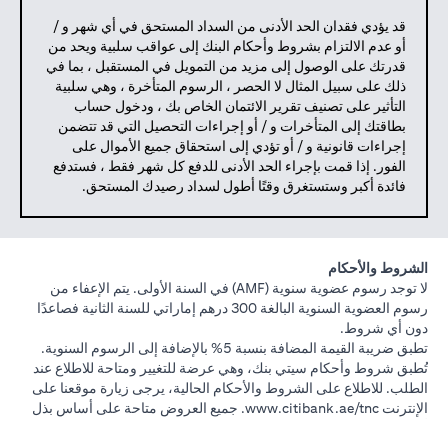
قد يؤدي فقدان الحد الأدنى من السداد المستحق في أي شهر و /
أو عدم الالتزام بشروط وأحكام البنك إلى عواقب سلبية ويحد من
قدرتك على الوصول إلى مزيد من التمويل في المستقبل ، بما في
ذلك على سبيل المثال لا الحصر ، الرسوم المتأخرة ، وهي سلبية
التأثير على تصنيف تقرير الائتمان الخاص بك ، ودخول حساب
بطاقتك إلى المتأخرات و / أو إجراءات التحصيل التي قد تتضمن
إجراءات قانونية و / أو تؤدي إلى استحقاق جميع الأموال على
الفور. إذا قمت بإجراء الحد الأدنى للدفع كل شهر فقط ، فستدفع
فائدة أكبر وستستغرق وقتًا أطول لسداد رصيدك المستحق.
الشروط والأحكام
لا توجد رسوم عضوية سنوية (AMF) في السنة الأولى. يتم الإعفاء من
رسوم العضوية السنوية البالغة 300 درهم إماراتي للسنة الثانية فصاعدًا
دون أي شروط.
تطبق ضريبة القيمة المضافة بنسبة 5% بالإضافة إلى الرسوم السنوية.
تُطبق شروط وأحكام سيتي بنك، وهي عرضة للتغيير ومتاحة للاطلاع عند
الطلب. للاطلاع على الشروط والأحكام الحالية، يرجى زيارة موقعنا على
الإنترنت
www.citibank.ae/tnc
. جميع العروض متاحة على أساس بذل
أفضل الجهود ووفقًا للتقدير المطلق لسيتي بنك، إن. إيه - فرع الإمارات.