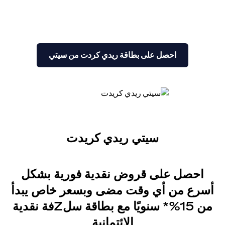
بطاقة بحد ائتماني أعلى مع إمكانية الحصول
الفوري على مبلغ يصل إلى 6 أضعاف راتبك.
تطبق الشروط والأحكام
(opens in a new tab)
احصل على بطاقة ريدي كردت من سيتي
سيتي ريدي كريدت
احصل على قروض نقدية فورية بشكل
أسرع من أي وقت مضى وبسعر خاص يبدأ
من 15%* سنويًا مع بطاقة سلZفة نقدية
الائتمانية