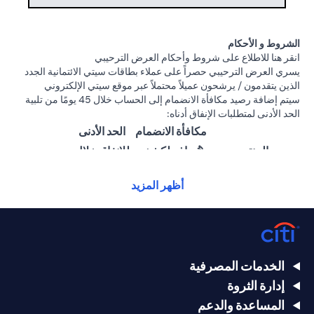
الشروط و الأحكام
(opens in a new tab)
انقر هنا
للاطلاع على شروط وأحكام العرض الترحيبي
يسري العرض الترحيبي حصراً على عملاء بطاقات سيتي الائتمانية الجدد
الذين يتقدمون / يرشحون عميلاً محتملاً عبر موقع سيتي الإلكتروني
سيتم إضافة رصيد مكافأة الانضمام إلى الحساب خلال 45 يومًا من تلبية
الحد الأدنى لمتطلبات الإنفاق أدناه:
مكافأة الانضمام
الحد الأدنى
المنتج
(تُضاف لكشف
للإنفاق خلال
الحساب)
60 يومًا
أظهر المزيد
25,000
1,500 درهم
سيتي ألتيما
درهم
إماراتي
إماراتي
15,000
بطاقة سيتي
1000 درهم
الخدمات المصرفية
درهم
بريستيج الائتمانية
إماراتي
إدارة الثروة
إماراتي
المساعدة والدعم