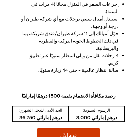
إجراءات السفر في المنزل مجانًا (4 مرات في
السنة).
استبدل أميال سيتي برحلات مع أي شركة طيران أو
درجة أو وجهة.
حوّل أميالك إلى 11 شركة طيران/فندق شريكة، بما
في ذلك الخطوط الجوية التركية والقطرية
والبريطانية.
4 رحلات نقل من وإلى المطار سنويًا عبر تطبيق
كريم.
صالة انتظار عالمية - حتى 14 زيارة سنويًا.
رصيد مكافأة الانضمام بقيمة 1500 درهمًا إماراتيًا
الرسوم السنوية:
الحد الأدنى للدخل الشهري:
درهم إماراتي 3,000
درهم إماراتي 36,750
(opens in a new tab)
قدم الآن