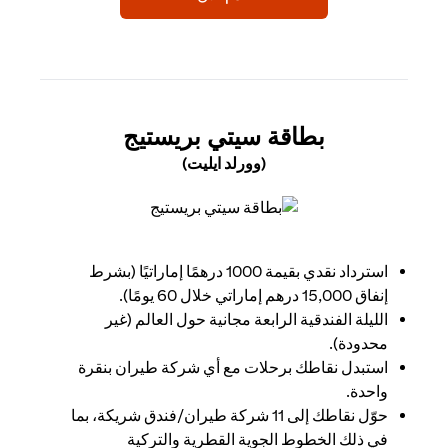
(OPENS IN A NEW TAB)
بطاقة سيتي بريستيج
(وورلد ايليت)
(opens in a new tab)
استرداد نقدي بقيمة 1000 درهمًا إماراتيًا (بشرط
إنفاق 15,000 درهم إماراتي خلال 60 يومًا).
الليلة الفندقية الرابعة مجانية حول العالم (غير
محدودة).
استبدل نقاطك برحلات مع أي شركة طيران بنقرة
واحدة.
حوّل نقاطك إلى 11 شركة طيران/فندق شريكة، بما
في ذلك الخطوط الجوية القطرية والتركية