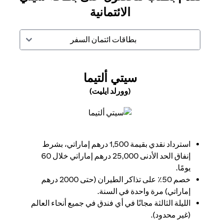
الائتمانية
بطاقات ائتمان السفر
(OPENS IN A NEW TAB)
سيتي ألتيما
(وورلد ايليت)
(opens in a new tab)
استرداد نقدي بقيمة 1,500 درهم إماراتي، بشرط
إنفاق الحد الأدنى 25,000 درهم إماراتي خلال 60
يومًا.
خصم 50٪ على تذاكر الطيران (حتى 2000 درهم
إماراتي) مرة واحدة في السنة.
الليلة الثالثة مجانًا في أي فندق في جميع أنحاء العالم
(غير محدود).