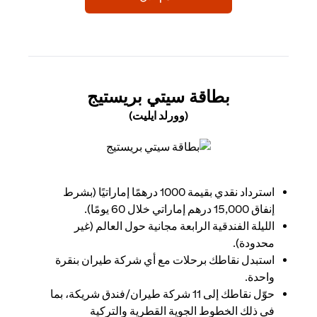
(OPENS IN A NEW TAB)
بطاقة سيتي بريستيج
(وورلد ايليت)
(opens in a new tab)
استرداد نقدي بقيمة 1000 درهمًا إماراتيًا (بشرط
إنفاق 15,000 درهم إماراتي خلال 60 يومًا).
الليلة الفندقية الرابعة مجانية حول العالم (غير
محدودة).
استبدل نقاطك برحلات مع أي شركة طيران بنقرة
واحدة.
حوّل نقاطك إلى 11 شركة طيران/فندق شريكة، بما
في ذلك الخطوط الجوية القطرية والتركية