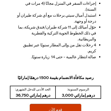
إجراءات السفر في المنزل مجانًا (4 مرات في
السنة).
استبدل أميال سيتي برحلات مع أي شركة طيران أو
درجة أو وجهة.
حوّل أميالك إلى 11 شركة طيران/فندق شريكة، بما
في ذلك الخطوط الجوية التركية والقطرية
والبريطانية.
4 رحلات نقل من وإلى المطار سنويًا عبر تطبيق
كريم.
صالة انتظار عالمية - حتى 14 زيارة سنويًا.
رصيد مكافأة الانضمام بقيمة 1500 درهمًا إماراتيًا
الرسوم السنوية:
الحد الأدنى للدخل الشهري:
درهم إماراتي 3,000
درهم إماراتي 36,750
(opens in a new tab)
قدم الآن