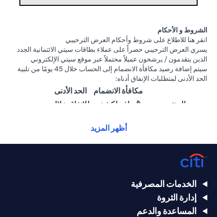
الشروط و الأحكام
(opens in a new tab)
انقر هنا
للاطلاع على شروط وأحكام العرض الترحيبي
يسري العرض الترحيبي حصراً على عملاء بطاقات سيتي الائتمانية الجدد
الذين يتقدمون / يرشحون عميلاً محتملاً عبر موقع سيتي الإلكتروني
سيتم إضافة رصيد مكافأة الانضمام إلى الحساب خلال 45 يومًا من تلبية
الحد الأدنى لمتطلبات الإنفاق أدناه:
مكافأة الانضمام
الحد الأدنى
المنتج
(تُضاف لكشف
للإنفاق خلال
الحساب)
60 يومًا
أظهر المزيد
25,000
1,500 درهم
سيتي ألتيما
درهم
إماراتي
إماراتي
15,000
بطاقة سيتي
1000 درهم
الخدمات المصرفية
درهم
بريستيج الائتمانية
إماراتي
إدارة الثروة
إماراتي
المساعدة والدعم