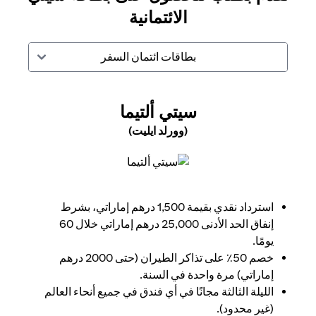
الائتمانية
بطاقات ائتمان السفر
(OPENS IN A NEW TAB)
سيتي ألتيما
(وورلد ايليت)
(opens in a new tab)
استرداد نقدي بقيمة 1,500 درهم إماراتي، بشرط
إنفاق الحد الأدنى 25,000 درهم إماراتي خلال 60
يومًا.
خصم 50٪ على تذاكر الطيران (حتى 2000 درهم
إماراتي) مرة واحدة في السنة.
الليلة الثالثة مجانًا في أي فندق في جميع أنحاء العالم
(غير محدود).