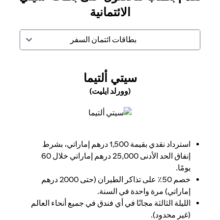
الائتمانية
بطاقات ائتمان السفر
(OPENS IN A NEW TAB)
سيتي ألتيما
(وورلد ايليت)
(opens in a new tab)
استرداد نقدي بقيمة 1,500 درهم إماراتي، بشرط
إنفاق الحد الأدنى 25,000 درهم إماراتي خلال 60
يومًا.
خصم 50٪ على تذاكر الطيران (حتى 2000 درهم
إماراتي) مرة واحدة في السنة.
الليلة الثالثة مجانًا في أي فندق في جميع أنحاء العالم
(غير محدود).