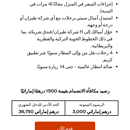
إجراءات السفر في المنزل مجانًا (4 مرات في
السنة).
استبدل أميال سيتي برحلات مع أي شركة طيران أو
درجة أو وجهة.
حوّل أميالك إلى 11 شركة طيران/فندق شريكة، بما
في ذلك الخطوط الجوية التركية والقطرية
والبريطانية.
4 رحلات نقل من وإلى المطار سنويًا عبر تطبيق
كريم.
صالة انتظار عالمية - حتى 14 زيارة سنويًا.
رصيد مكافأة الانضمام بقيمة 1500 درهمًا إماراتيًا
الرسوم السنوية:
الحد الأدنى للدخل الشهري:
درهم إماراتي 3,000
درهم إماراتي 36,750
(opens in a new tab)
قدم الآن