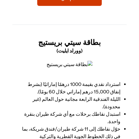
(OPENS IN A NEW TAB)
بطاقة سيتي بريستيج
(وورلد ايليت)
(opens in a new tab)
استرداد نقدي بقيمة 1000 درهمًا إماراتيًا (بشرط
إنفاق 15,000 درهم إماراتي خلال 60 يومًا).
الليلة الفندقية الرابعة مجانية حول العالم (غير
محدودة).
استبدل نقاطك برحلات مع أي شركة طيران بنقرة
واحدة.
حوّل نقاطك إلى 11 شركة طيران/فندق شريكة، بما
في ذلك الخطوط الجوية القطرية والتركية