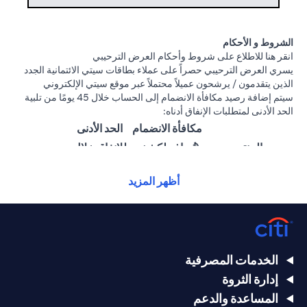
الشروط و الأحكام
(opens in a new tab)
انقر هنا
للاطلاع على شروط وأحكام العرض الترحيبي
يسري العرض الترحيبي حصراً على عملاء بطاقات سيتي الائتمانية الجدد
الذين يتقدمون / يرشحون عميلاً محتملاً عبر موقع سيتي الإلكتروني
سيتم إضافة رصيد مكافأة الانضمام إلى الحساب خلال 45 يومًا من تلبية
الحد الأدنى لمتطلبات الإنفاق أدناه:
مكافأة الانضمام
الحد الأدنى
المنتج
(تُضاف لكشف
للإنفاق خلال
الحساب)
60 يومًا
أظهر المزيد
25,000
1,500 درهم
سيتي ألتيما
درهم
إماراتي
إماراتي
15,000
بطاقة سيتي
1000 درهم
الخدمات المصرفية
درهم
بريستيج الائتمانية
إماراتي
إدارة الثروة
إماراتي
المساعدة والدعم