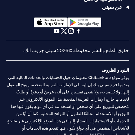
عن سيتي
opens in a new tab
opens in a new tab
opens in a new tab
opens in a new tab
opens in a new tab
opens in a new tab
حقوق الطبع والنشر محفوظة ©2026 سيتي جروب انك.
البنود و الظروف
يوفر موقع Citibank.ae معلوماتٍ حول الحسابات والخدمات المالية التي
يقدمها فرع سيتي بنك إن.إيه. في الإمارات العربية المتحدة، ويتيح الوصول
إليها. ولا يُقصد به، ولا ينبغي تفسيره على أنه، عرضٌ أو دعوةٌ أو طلبٌ
لخدماتٍ خارج الإمارات العربية المتحدة. هذا الموقع الإلكتروني غير
مُخصص للتوزيع على أي شخصٍ أو استخدامه في أي دولةٍ يكون فيها هذا
التوزيع أو الاستخدام مخالفًا للقانون أو اللوائح المحلية، كما أن أيًا من
الخدمات أو الاستثمارات المشار إليها في هذا الموقع الإلكتروني غير متاحةٍ
للأشخاص المقيمين في أي دولةٍ يكون فيها تقديم هذه الخدمات أو