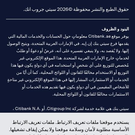
حقوق الطبع والنشر محفوظة ©2026 سيتي جروب انك.
البنود و الظروف
يوفر موقع Citibank.ae معلوماتٍ حول الحسابات والخدمات المالية التي
يقدمها فرع سيتي بنك إن.إيه. في الإمارات العربية المتحدة، ويتيح الوصول
إليها. ولا يُقصد به، ولا ينبغي تفسيره على أنه، عرضٌ أو دعوةٌ أو طلبٌ
لخدماتٍ خارج الإمارات العربية المتحدة. هذا الموقع الإلكتروني غير
مُخصص للتوزيع على أي شخصٍ أو استخدامه في أي دولةٍ يكون فيها هذا
التوزيع أو الاستخدام مخالفًا للقانون أو اللوائح المحلية، كما أن أيًا من
الخدمات أو الاستثمارات المشار إليها في هذا الموقع الإلكتروني غير متاحةٍ
للأشخاص المقيمين في أي دولةٍ يكون فيها تقديم هذه الخدمات أو
الاستثمارات مخالفًا للقانون أو اللوائح المحلية.
سيتي بنك هي علامة خدمة لشركة Citigroup Inc. أو .Citibank N.A ،
مستخدمة ومسجلة في جميع أنحاء العالم.
يستخدم موقعنا ملفات تعريف الارتباط. ملفات تعريف الارتباط
الأساسية مطلوبة لأمان وسلامة موقعنا ولا يمكن إيقاف تشغيلها.
سيتي بنك إن. إيه. الإمارات مسجل لدى مصرف الإمارات المركزي تحت